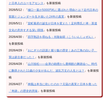
と日本人のユーモアセンス
」を新規投稿
2026/5/12：「
樋口一葉が5000円札に選ばれた理由とは？近代日本の
貧困とジェンダーを生き抜いた24年の真実
」を新規投稿
2026/5/11：「
室町幕府の誕生が日本を変えた！足利尊氏と禅・茶道
文化の意外すぎる深い関係
」を新規投稿
2026/4/30：「
四字熟語を尋ねる：光陰如箭（こういんじょぜん）
」
を新規投稿
2026/4/29：「
おにぎりの語源と握り飯の歴史｜あの三角の白い子、
実は超古参だった！
」を新規投稿
2026/4/28：「
山川捨松——会津の砲煙から鹿鳴館の舞踏会へ。時代
に翻弄された11歳の少女が歩んだ、波乱万丈の人生とは？
」を新規投
稿
2026/4/27：「
神風は本当に吹いたのか？元寇の真実と日本を救った
「奇跡」の歴史的意味
」を新規投稿