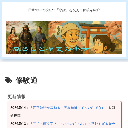
日常の中で役立つ「小話」を交えて伝統を紹介
修験道
更新情報
2026/5/14：「
四字熟語を尋ねる：天衣無縫（てんいむほう）
」を新
規投稿
2026/5/13：「
元祖の顔文字？「へのへのもへじ」の意外すぎる歴史