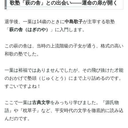
歌塾「萩の舎」との出会い——運命の扉が開く
退学後、一葉は14歳のときに
中島歌子
が主宰する歌塾
「
萩の舎（はぎのや）
」に入門します。
この萩の舎は、当時の上流階級の子女が通う、格式の高い
和歌の塾でした。
一葉は裕福ではありませんでしたが、その飛び抜けた才能
のおかげで塾頭（じゅくとう）にまで上り詰めるのです。
すごいですよね！
ここで一葉は
古典文学
をみっちり学びました。『源氏物
語』や『枕草子』など、平安時代の文学を徹底的に読み込
んだのです。