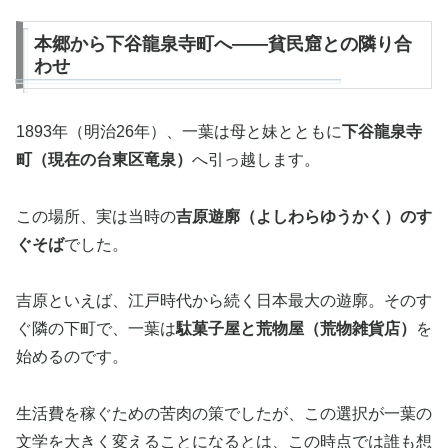
本郷から下谷龍泉寺町へ——貧民窟との隣り合
わせ
1893年（明治26年）、一葉は母と妹とともに
下谷龍泉寺
町（現在の台東区竜泉）
へ引っ越します。
この場所、実は当時の
吉原遊廓（よしわらゆうかく）のす
ぐそば
でした。
吉原といえば、江戸時代から続く日本最大の遊廓。そのす
ぐ隣の下町で、一葉は
駄菓子屋と荒物屋（荒物雑貨店）
を
始めるのです。
生活費を稼ぐための苦肉の策でしたが、この選択が一葉の
文学を大きく変えることになるとは、この時点では誰も想