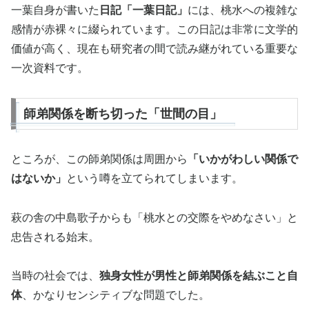
一葉自身が書いた
日記「一葉日記」
には、桃水への複雑な
感情が赤裸々に綴られています。この日記は非常に文学的
価値が高く、現在も研究者の間で読み継がれている重要な
一次資料です。
師弟関係を断ち切った「世間の目」
ところが、この師弟関係は周囲から
「いかがわしい関係で
はないか」
という噂を立てられてしまいます。
萩の舎の中島歌子からも「桃水との交際をやめなさい」と
忠告される始末。
当時の社会では、
独身女性が男性と師弟関係を結ぶこと自
体
、かなりセンシティブな問題でした。