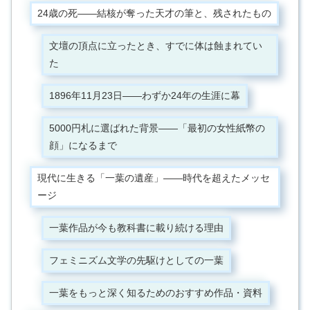
24歳の死——結核が奪った天才の筆と、残されたもの
文壇の頂点に立ったとき、すでに体は蝕まれてい
た
1896年11月23日——わずか24年の生涯に幕
5000円札に選ばれた背景——「最初の女性紙幣の
顔」になるまで
現代に生きる「一葉の遺産」——時代を超えたメッセ
ージ
一葉作品が今も教科書に載り続ける理由
フェミニズム文学の先駆けとしての一葉
一葉をもっと深く知るためのおすすめ作品・資料