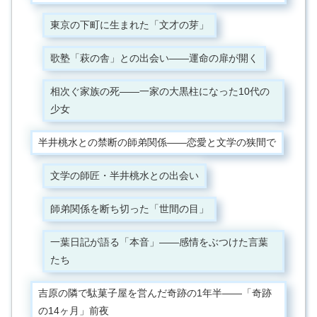
東京の下町に生まれた「文才の芽」
歌塾「萩の舎」との出会い——運命の扉が開く
相次ぐ家族の死——一家の大黒柱になった10代の
少女
半井桃水との禁断の師弟関係——恋愛と文学の狭間で
文学の師匠・半井桃水との出会い
師弟関係を断ち切った「世間の目」
一葉日記が語る「本音」——感情をぶつけた言葉
たち
吉原の隣で駄菓子屋を営んだ奇跡の1年半——「奇跡
の14ヶ月」前夜