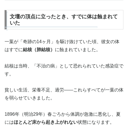
文壇の頂点に立ったとき、すでに体は蝕まれて
いた
一葉が「奇跡の14ヶ月」を駆け抜けていた頃、彼女の体
はすでに
結核（肺結核）
に蝕まれていました。
結核は当時、「不治の病」として恐れられていた感染症で
す。
貧しい生活、栄養不足、過労——これらすべてが一葉の体
を弱らせていきました。
1896年（明治29年）春ごろから体調が急激に悪化し、夏
には
ほとんど床から起き上がれない
状態になります。