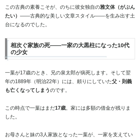
この古典の素養こそが、のちに彼女独自の
雅文体（がぶん
たい）
——古典的な美しい文章スタイル——を生み出す土
台になるのでした。
相次ぐ家族の死——一家の大黒柱になった10代
の少女
一葉が17歳のとき、兄の泉太郎が病死します。そして翌
年の1889年（明治22年）には、頼りにしていた
父・則義
も亡くなってしまう
のです。
この時点で一葉はまだ
17歳
。家には多額の借金が残りま
した。
お母さんと妹の3人家族となった一葉が、一家を支えてい