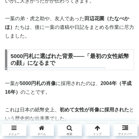
いかに大きかったかが伝わってきます。
一葉の弟・虎之助や、友人であった
田辺花圃（たなべか
ほ）
たちは、後に一葉の遺稿や日記をまとめる作業に尽力
しました。
5000円札に選ばれた背景——「最初の女性紙幣
の顔」になるまで
一葉が
5000円札の肖像
に採用されたのは、
2004年（平成
16年）
のことです。
これは日本の紙幣史上、
初めて女性が肖像に採用された
と
いう歴史的な出来事でした。
メニュー
ホーム
検索
トップ
サイドバー
なぜ一葉が選ばれたのでしょうか。