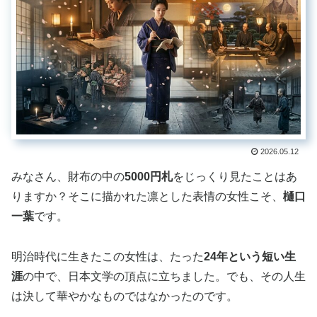
2026.05.12
みなさん、財布の中の
5000円札
をじっくり見たことはあ
りますか？そこに描かれた凛とした表情の女性こそ、
樋口
一葉
です。
明治時代に生きたこの女性は、たった
24年という短い生
涯
の中で、日本文学の頂点に立ちました。でも、その人生
は決して華やかなものではなかったのです。