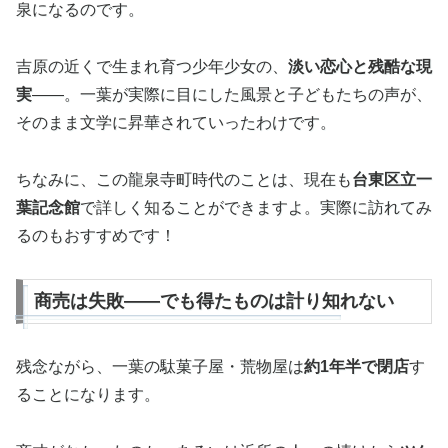
泉になるのです。
吉原の近くで生まれ育つ少年少女の、
淡い恋心と残酷な現
実
——。一葉が実際に目にした風景と子どもたちの声が、
そのまま文学に昇華されていったわけです。
ちなみに、この龍泉寺町時代のことは、現在も
台東区立一
葉記念館
で詳しく知ることができますよ。実際に訪れてみ
るのもおすすめです！
商売は失敗——でも得たものは計り知れない
残念ながら、一葉の駄菓子屋・荒物屋は
約1年半で閉店
す
ることになります。