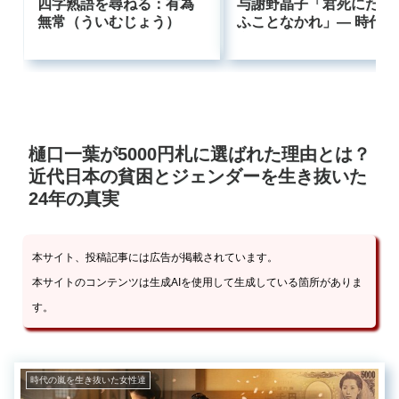
四字熟語を尋ねる：有為
与謝野晶子「君死にたま
無常（ういむじょう）
ふことなかれ」― 時代に
逆らった母の叫びはなぜ
今も響くのか
樋口一葉が5000円札に選ばれた理由とは？
近代日本の貧困とジェンダーを生き抜いた
24年の真実
本サイト、投稿記事には広告が掲載されています。
本サイトのコンテンツは生成AIを使用して生成している箇所がありま
す。
時代の嵐を生き抜いた女性達