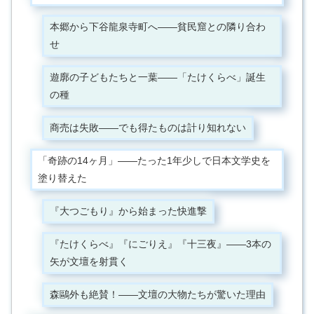
本郷から下谷龍泉寺町へ——貧民窟との隣り合わ
せ
遊廓の子どもたちと一葉——「たけくらべ」誕生
の種
商売は失敗——でも得たものは計り知れない
「奇跡の14ヶ月」——たった1年少しで日本文学史を
塗り替えた
『大つごもり』から始まった快進撃
『たけくらべ』『にごりえ』『十三夜』——3本の
矢が文壇を射貫く
森鷗外も絶賛！——文壇の大物たちが驚いた理由