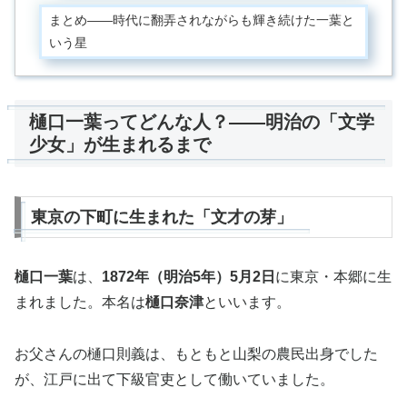
まとめ——時代に翻弄されながらも輝き続けた一葉と
いう星
樋口一葉ってどんな人？——明治の「文学
少女」が生まれるまで
東京の下町に生まれた「文才の芽」
樋口一葉
は、
1872年（明治5年）5月2日
に東京・本郷に生
まれました。本名は
樋口奈津
といいます。
お父さんの樋口則義は、もともと山梨の農民出身でした
が、江戸に出て下級官吏として働いていました。