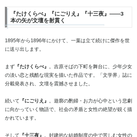
『たけくらべ』『にごりえ』『十三夜』——3
本の矢が文壇を射貫く
1895年から1896年にかけて、一葉は立て続けに傑作を世
に送り出します。
まず
『たけくらべ』
。吉原そばの下町を舞台に、少年少女
の淡い恋と残酷な現実を描いた作品です。「文学界」誌に
分載発表され、文壇を震撼させました。
続いて
『にごりえ』
。遊廓の酌婦・お力が心中という悲劇
に向かっていく物語で、社会の矛盾と女性の絶望が鋭く描
かれています。
そして
『十三夜』
。封建的な結婚制度の中で苦しむ女性の