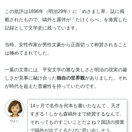
この批評は1896年（明治29年）に「めさまし草」誌に掲
載されたもので、鷗外と露伴が「たけくらべ」を激賞した
記録として文学史に残っています。
当時、女性作家が男性文豪から正面切って称賛されること
は極めてまれでした。
一葉の文章には、平安文学の雅な美しさと明治の現実の厳
しさが見事に融け合った
独自の世界観
がありました。それ
が時代を超えた普遍性を持っていたのです。
14ヶ月で名作を何本も書いたなんて、天才
すぎる！しかも森鷗外まで絶賛するなんて、
やよい
それってものすごいことだよね？国語の授業
で鷗外が出てくるたびに思い出しそう。