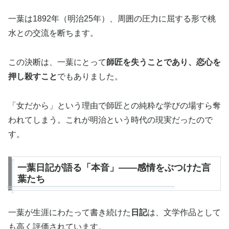
一葉は1892年（明治25年）、周囲の圧力に屈する形で桃
水との交流を断ちます。
この決断は、一葉にとって
師匠を失うことであり、恋心を
押し殺すこと
でもありました。
「女だから」という理由で師匠との純粋な学びの場すら奪
われてしまう。これが明治という時代の現実だったので
す。
一葉日記が語る「本音」——感情をぶつけた言
葉たち
一葉が生涯にわたって書き続けた
日記
は、文学作品として
も高く評価されています。