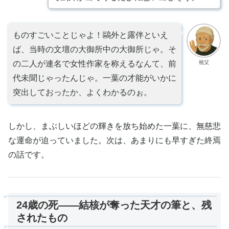
ものすごいことじゃよ！鷗外と露伴といえ
ば、当時の文壇の大御所中の大御所じゃ。そ
祖父
の二人が連名で女性作家を称えるなんて、前
代未聞じゃったんじゃ。一葉の才能がいかに
突出しておったか、よくわかるのぉ。
しかし、まぶしいほどの輝きを放ち始めた一葉に、無慈悲
な運命が迫っていました。次は、あまりにも早すぎた終焉
の話です。
24歳の死——結核が奪った天才の筆と、残
されたもの