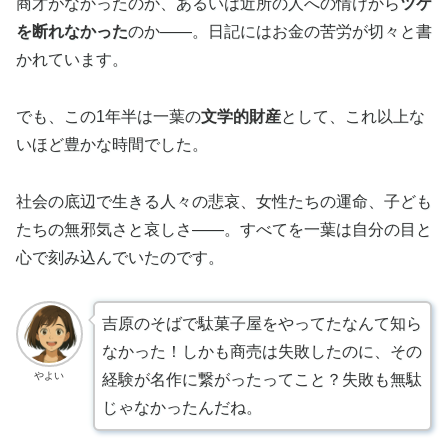
商才がなかったのか、あるいは近所の人への情けから
ツケ
を断れなかった
のか——。日記にはお金の苦労が切々と書
かれています。
でも、この1年半は一葉の
文学的財産
として、これ以上な
いほど豊かな時間でした。
社会の底辺で生きる人々の悲哀、女性たちの運命、子ども
たちの無邪気さと哀しさ——。すべてを一葉は自分の目と
心で刻み込んでいたのです。
吉原のそばで駄菓子屋をやってたなんて知ら
なかった！しかも商売は失敗したのに、その
やよい
経験が名作に繋がったってこと？失敗も無駄
じゃなかったんだね。