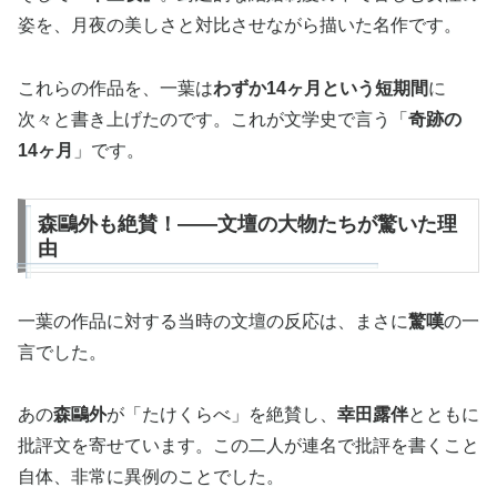
姿を、月夜の美しさと対比させながら描いた名作です。
これらの作品を、一葉は
わずか14ヶ月という短期間
に
次々と書き上げたのです。これが文学史で言う「
奇跡の
14ヶ月
」です。
森鷗外も絶賛！——文壇の大物たちが驚いた理
由
一葉の作品に対する当時の文壇の反応は、まさに
驚嘆
の一
言でした。
あの
森鷗外
が「たけくらべ」を絶賛し、
幸田露伴
とともに
批評文を寄せています。この二人が連名で批評を書くこと
自体、非常に異例のことでした。