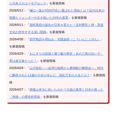
と日本人のユーモアセンス
」を新規投稿
2026/5/12：「
樋口一葉が5000円札に選ばれた理由とは？近代日本の
貧困とジェンダーを生き抜いた24年の真実
」を新規投稿
2026/5/11：「
室町幕府の誕生が日本を変えた！足利尊氏と禅・茶道
文化の意外すぎる深い関係
」を新規投稿
2026/4/30：「
四字熟語を尋ねる：光陰如箭（こういんじょぜん）
」
を新規投稿
2026/4/29：「
おにぎりの語源と握り飯の歴史｜あの三角の白い子、
実は超古参だった！
」を新規投稿
2026/4/28：「
山川捨松——会津の砲煙から鹿鳴館の舞踏会へ。時代
に翻弄された11歳の少女が歩んだ、波乱万丈の人生とは？
」を新規投
稿
2026/4/27：「
神風は本当に吹いたのか？元寇の真実と日本を救った
「奇跡」の歴史的意味
」を新規投稿