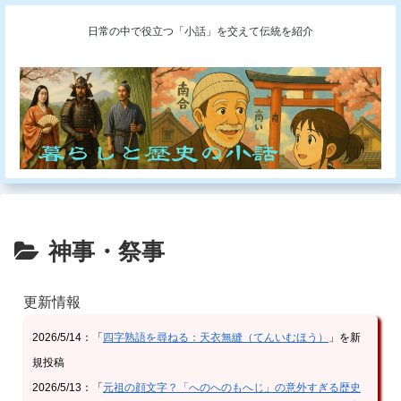
日常の中で役立つ「小話」を交えて伝統を紹介
神事・祭事
更新情報
2026/5/14：「
四字熟語を尋ねる：天衣無縫（てんいむほう）
」を新
規投稿
2026/5/13：「
元祖の顔文字？「へのへのもへじ」の意外すぎる歴史