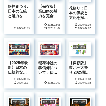
妖怪まつり:
【保存版】
花祭り：日
日本の伝統
高山祭の魅
本の伝統と
と魅力を探
力を完全解
文化を探索
る旅 – 文化
説！春祭・
する – お釈
2025.02.03
2025.01.15
と歴史が織
秋祭の見ど
迦様の誕生
2025.03.05
2025.11.07
2025.04.07
りなす不思
ころからア
日と日本の
議な世界
クセス情報
伝統行事
まで
神事・祭事
神事・祭事
神事・祭事
【2025年最
【保存版】
稲荷神社の
新】日本の
東北三大祭
狐信仰につ
伝統的なお
り 2025完全
いて：伝承
祭り完全ガ
ガイド：日
と文化を探
2025.01.05
2024.11.08
イド！歴史
程、見どこ
る
2025.11.17
2025.01.02
2025.02.02
と魅力を徹
ろ、アクセ
底解説
ス情報｜現
地在住者が
教える究極
神事・祭事
神事・祭事
神事・祭事
の楽しみ方