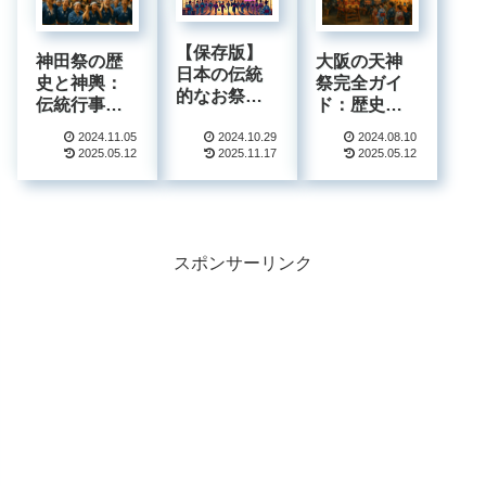
【保存版】
神田祭の歴
大阪の天神
日本の伝統
史と神輿：
祭完全ガイ
的なお祭り
伝統行事の
ド：歴史、
完全ガイド
起源と魅力
見どころ、
2024！歴史
2024.11.05
2024.10.29
2024.08.10
を探る | 江戸
日程、楽し
2025.05.12
2025.11.17
2025.05.12
と魅力を徹
三大祭の伝
み方を徹底
底解説
統と文化
解説
スポンサーリンク