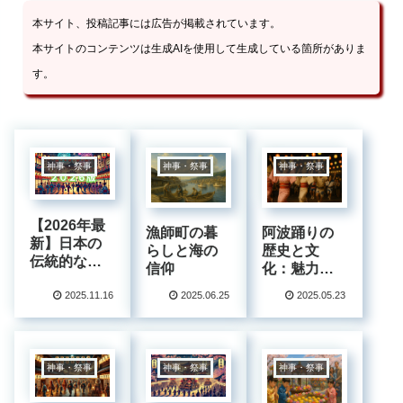
本サイト、投稿記事には広告が掲載されています。
本サイトのコンテンツは生成AIを使用して生成している箇所がありま
す。
神事・祭事
神事・祭事
神事・祭事
【2026年最
漁師町の暮
阿波踊りの
新】日本の
らしと海の
歴史と文
伝統的なお
信仰
化：魅力と
祭り完全ガ
伝承を探る
イド！歴史
2025.11.16
2025.06.25
2025.05.23
と魅力を徹
底解説
神事・祭事
神事・祭事
神事・祭事