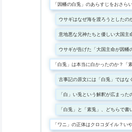
「因幡の白兎」のあらすじをおさら
ウサギはなぜ海を渡ろうとしたの
意地悪な兄神たちと優しい大国主
ウサギが告げた「大国主命が因幡
「白兎」は本当に白かったのか？「
古事記の原文には「白兎」ではな
「白」い兎という解釈が広まった
「白兎」と「素兎」、どちらで書
「ワニ」の正体はクロコダイル？い