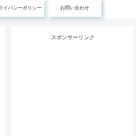
ライバシーポリシー
お問い合わせ
スポンサーリンク
れ
読み方ひとつで歴史が変
由比正雪の恋人・おせ
だ
わる！？漢字の音読み・
ん〜反幕府運動に巻き
っ
訓読みの変遷が日常語に
まれた悲劇の女性【日
学
与えてきた不思議な影響
史の闇に消えた無名の
命】