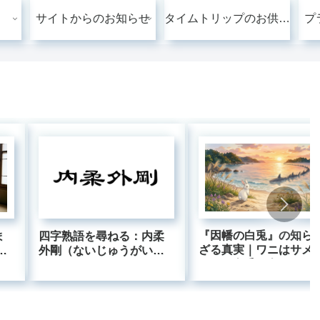
サイトからのお知らせ
タイムトリップのお供に：リンクの小径（こみち）
プ
『因幡の白兎』の知ら
ま
四字熟語を尋ねる：内柔
ざる真実｜ワニはサメ
に
外剛（ないじゅうがいご
った？白兎は白くなか
ぜ
う）
た？古事記の隠れた雑