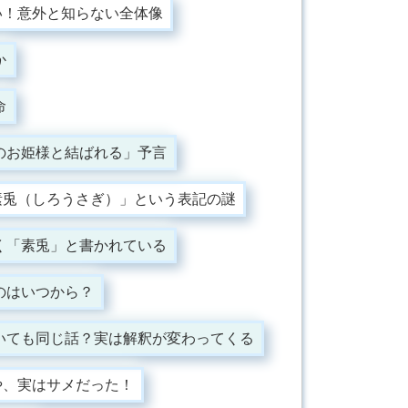
い！意外と知らない全体像
か
命
のお姫様と結ばれる」予言
素兎（しろうさぎ）」という表記の謎
く「素兎」と書かれている
のはいつから？
いても同じ話？実は解釈が変わってくる
や、実はサメだった！