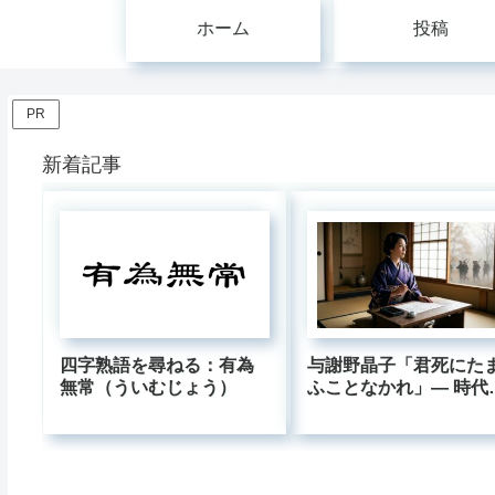
ホーム
投稿
PR
新着記事
四字熟語を尋ねる：有為
与謝野晶子「君死にた
無常（ういむじょう）
ふことなかれ」― 時代
逆らった母の叫びはな
今も響くのか