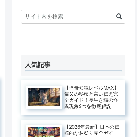
人気記事
【怪奇知識レベルMAX】
猫又の秘密と言い伝え完
全ガイド！長生き猫の怪
異現象9つを徹底解説
【2026年最新】日本の伝
統的なお祭り完全ガイ