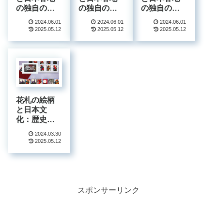
の独自の風
の独自の風
の独自の風
習：伝説か
習：伝説か
習：伝説か
2024.06.01
2024.06.01
2024.06.01
ら地域の風
ら地域の風
ら地域の風
2025.05.12
2025.05.12
2025.05.12
習まで詳し
習まで詳し
習まで詳し
く解説
く解説
く解説
【下】
【中】
【上】
伝統
花札の絵柄
と日本文
化：歴史、
意味、四季
2024.03.30
の美しさを
2025.05.12
解説
スポンサーリンク