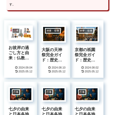
す。
行事
神事・祭事
神事・祭事
お彼岸の過
大阪の天神
京都の祇園
ごし方と由
祭完全ガイ
祭完全ガイ
来：仏教的
ド：歴史、
ド：歴史、
な意味と供
見どころ、
見どころ、
養の方法を
2024.09.04
2024.08.10
2024.08.02
日程、楽し
日程、楽し
2025.05.12
2025.05.12
2025.05.12
徹底解説
み方を徹底
み方まで
解説
行事
行事
行事
七夕の由来
七夕の由来
七夕の由来
と日本各地
と日本各地
と日本各地