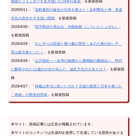
貧困とジェンダーを生き抜いた24年の真実
」を新規投稿
2026/5/11：「
室町幕府の誕生が日本を変えた！足利尊氏と禅・茶道
文化の意外すぎる深い関係
」を新規投稿
2026/4/30：「
四字熟語を尋ねる：光陰如箭（こういんじょぜん）
」
を新規投稿
2026/4/29：「
おにぎりの語源と握り飯の歴史｜あの三角の白い子、
実は超古参だった！
」を新規投稿
2026/4/28：「
山川捨松——会津の砲煙から鹿鳴館の舞踏会へ。時代
に翻弄された11歳の少女が歩んだ、波乱万丈の人生とは？
」を新規投
稿
2026/4/27：「
神風は本当に吹いたのか？元寇の真実と日本を救った
「奇跡」の歴史的意味
」を新規投稿
本サイト、投稿記事には広告が掲載されています。
本サイトのコンテンツは生成AIを使用して生成している箇所がありま