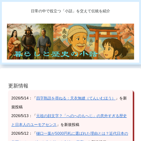
日常の中で役立つ「小話」を交えて伝統を紹介
更新情報
2026/5/14：「
四字熟語を尋ねる：天衣無縫（てんいむほう）
」を新
規投稿
2026/5/13：「
元祖の顔文字？「へのへのもへじ」の意外すぎる歴史
と日本人のユーモアセンス
」を新規投稿
2026/5/12：「
樋口一葉が5000円札に選ばれた理由とは？近代日本の