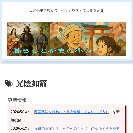
日常の中で役立つ「小話」を交えて伝統を紹介
光陰如箭
更新情報
2026/5/14：「
四字熟語を尋ねる：天衣無縫（てんいむほう）
」を新
規投稿
2026/5/13：「
元祖の顔文字？「へのへのもへじ」の意外すぎる歴史