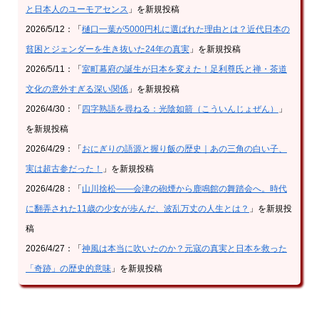
と日本人のユーモアセンス
」を新規投稿
2026/5/12：「
樋口一葉が5000円札に選ばれた理由とは？近代日本の
貧困とジェンダーを生き抜いた24年の真実
」を新規投稿
2026/5/11：「
室町幕府の誕生が日本を変えた！足利尊氏と禅・茶道
文化の意外すぎる深い関係
」を新規投稿
2026/4/30：「
四字熟語を尋ねる：光陰如箭（こういんじょぜん）
」
を新規投稿
2026/4/29：「
おにぎりの語源と握り飯の歴史｜あの三角の白い子、
実は超古参だった！
」を新規投稿
2026/4/28：「
山川捨松——会津の砲煙から鹿鳴館の舞踏会へ。時代
に翻弄された11歳の少女が歩んだ、波乱万丈の人生とは？
」を新規投
稿
2026/4/27：「
神風は本当に吹いたのか？元寇の真実と日本を救った
「奇跡」の歴史的意味
」を新規投稿