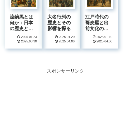
流鏑馬とは
大名行列の
江戸時代の
何か：日本
歴史とその
蕎麦屋と出
の歴史と文
影響を探る
前文化の魅
化における
力：知られ
2025.01.23
2025.01.20
2025.01.10
その意義
ざる歴史と
2025.03.30
2025.04.06
2025.04.06
伝統の世界
スポンサーリンク