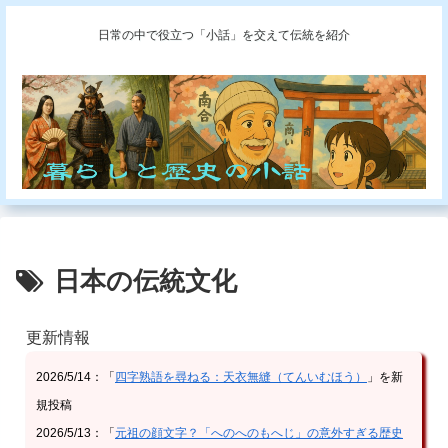
日常の中で役立つ「小話」を交えて伝統を紹介
日本の伝統文化
更新情報
2026/5/14：「
四字熟語を尋ねる：天衣無縫（てんいむほう）
」を新
規投稿
2026/5/13：「
元祖の顔文字？「へのへのもへじ」の意外すぎる歴史