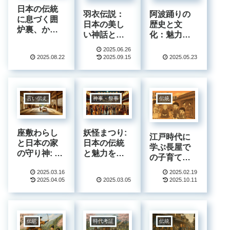
日本の伝統
羽衣伝説：
阿波踊りの
に息づく囲
日本の美し
歴史と文
炉裏、かま
い神話と文
化：魅力と
ど、行燈の
化
伝承を探る
魅力
2025.06.26
2025.08.22
2025.09.15
2025.05.23
言い伝え
神事・祭事
伝統
座敷わらし
妖怪まつり:
江戸時代に
と日本の家
日本の伝統
学ぶ長屋で
の守り神: 伝
と魅力を探
の子育ての
承と文化の
る旅 – 文化
知恵
2025.03.16
2025.02.19
魅力
と歴史が織
2025.04.05
2025.03.05
2025.10.11
りなす不思
議な世界
伝統
時代考証
伝統