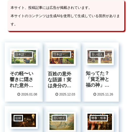
本サイト、投稿記事には広告が掲載されています。
本サイトのコンテンツは生成AIを使用して生成している箇所がありま
す。
日本語・四字熟語
日本語・四字熟語
言い伝え
知ってた？
その軽〜い
百姓の意外
「貧乏神と
響きに隠さ
な語源！実
福の神」の
れた意外な
は身分の低
不思議な習
真実！「ち
い人ではな
2026.01.08
2025.12.03
2025.11.26
性と日本人
ゃらんぽら
く「百の
が昔から信
ん」って実
姓」を持つ
じてきた知
は仏教用語
エリートだ
られざる秘
だったの？
った？
伝統
言い伝え
神事・祭事
密