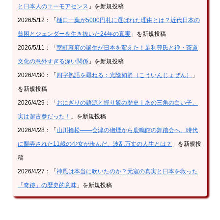
と日本人のユーモアセンス
」を新規投稿
2026/5/12：「
樋口一葉が5000円札に選ばれた理由とは？近代日本の
貧困とジェンダーを生き抜いた24年の真実
」を新規投稿
2026/5/11：「
室町幕府の誕生が日本を変えた！足利尊氏と禅・茶道
文化の意外すぎる深い関係
」を新規投稿
2026/4/30：「
四字熟語を尋ねる：光陰如箭（こういんじょぜん）
」
を新規投稿
2026/4/29：「
おにぎりの語源と握り飯の歴史｜あの三角の白い子、
実は超古参だった！
」を新規投稿
2026/4/28：「
山川捨松——会津の砲煙から鹿鳴館の舞踏会へ。時代
に翻弄された11歳の少女が歩んだ、波乱万丈の人生とは？
」を新規投
稿
2026/4/27：「
神風は本当に吹いたのか？元寇の真実と日本を救った
「奇跡」の歴史的意味
」を新規投稿