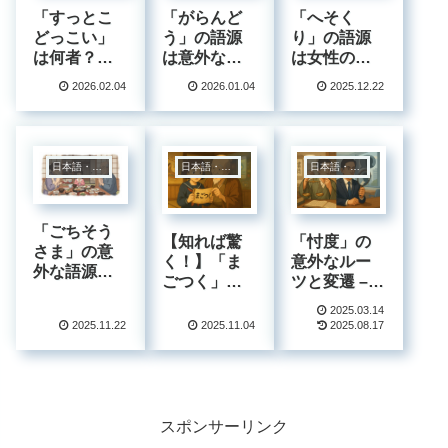
「すっとこ
「へそく
「がらんど
どっこい」
り」の語源
う」の語源
は何者？江
は女性の内
は意外なア
戸の笑いが
職から!?意
レ!?日本語
2026.02.04
2026.01.04
2025.12.22
令和に生き
外すぎる由
の面白すぎ
残った“愛あ
来と歴史の
る歴史に迫
るツッコミ
変遷
る!
語”の謎なの
日本語・四字熟語
日本語・四字熟語
日本語・四字熟語
です
「ごちそう
【知れば驚
「忖度」の
さま」の意
く！】「ま
意外なルー
外な語源と
ごつく」の
ツと変遷 –
変遷！食事
語源と変遷
政治用語か
のお礼の言
2025.03.14
～困惑の裏
ら日常語へ
2025.11.22
2025.11.04
2025.08.17
葉に秘めら
に隠された
変わった言
れた歴史と
歴史的秘密
葉の謎を解
文化
～
く
スポンサーリンク