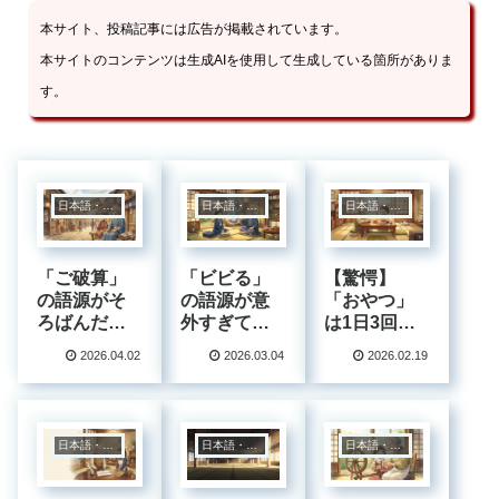
本サイト、投稿記事には広告が掲載されています。
本サイトのコンテンツは生成AIを使用して生成している箇所がありま
す。
日本語・四字熟語
日本語・四字熟語
日本語・四字熟語
「ご破算」
「ビビる」
【驚愕】
の語源がそ
の語源が意
「おやつ」
ろばんだっ
外すぎて、
は1日3回食
た！？日常
思わずビビ
べるもの!?
2026.04.02
2026.03.04
2026.02.19
語に隠され
った！日常
知られざる
た江戸時代
語に隠され
江戸時代の
の商人文化
た驚きの歴
食習慣と言
史
葉の秘密
日本語・四字熟語
日本語・四字熟語
日本語・四字熟語