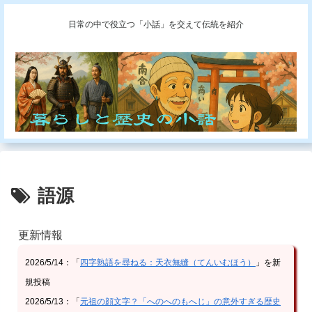
日常の中で役立つ「小話」を交えて伝統を紹介
語源
更新情報
2026/5/14：「
四字熟語を尋ねる：天衣無縫（てんいむほう）
」を新
規投稿
2026/5/13：「
元祖の顔文字？「へのへのもへじ」の意外すぎる歴史