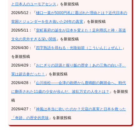
と日本人のユーモアセンス
」を新規投稿
2026/5/12：「
樋口一葉が5000円札に選ばれた理由とは？近代日本の
貧困とジェンダーを生き抜いた24年の真実
」を新規投稿
2026/5/11：「
室町幕府の誕生が日本を変えた！足利尊氏と禅・茶道
文化の意外すぎる深い関係
」を新規投稿
2026/4/30：「
四字熟語を尋ねる：光陰如箭（こういんじょぜん）
」
を新規投稿
2026/4/29：「
おにぎりの語源と握り飯の歴史｜あの三角の白い子、
実は超古参だった！
」を新規投稿
2026/4/28：「
山川捨松——会津の砲煙から鹿鳴館の舞踏会へ。時代
に翻弄された11歳の少女が歩んだ、波乱万丈の人生とは？
」を新規投
稿
2026/4/27：「
神風は本当に吹いたのか？元寇の真実と日本を救った
「奇跡」の歴史的意味
」を新規投稿