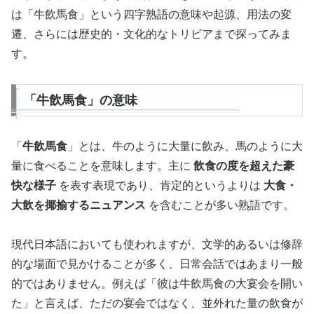
は「牛飲馬食」という四字熟語の意味や起源、用法の変
遷、さらには歴史的・文化的なトリビアまで探ってみま
す。
「牛飲馬食」の意味
「
牛飲馬食
」とは、牛のように大量に飲み、馬のように大
量に食べることを意味します。主に
飲食の度を超えた豪
快な様子
を表す表現であり、肯定的というよりは
大食・
大飲を揶揄するニュアンス
を含むことが多い熟語です。
現代日本語においても使われますが、文学的あるいは修辞
的な場面で見かけることが多く、日常会話ではあまり一般
的ではありません。例えば「彼は牛飲馬食の大宴会を開い
た」と言えば、ただの宴会ではなく、並外れた量の飲食が