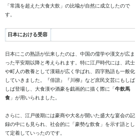
「常識を超えた大食大飲」の比喩が自然に成立したので
す。
日本における受容
日本にこの熟語が伝来したのは、中国の儒学や漢文が広ま
った平安期以降と考えられます。特に江戸時代には、武士
や町人の教養として漢籍が広く学ばれ、四字熟語も一般化
していきました。『俳諧』『川柳』など庶民文芸にもしば
しば登場し、大食漢や酒豪を戯画的に描く際に「
牛飲馬
食
」が用いられました。
さらに、江戸後期には豪商や大名が開いた盛大な宴会の記
録の中にも見られ、社会的に「豪勢な飲食」を示す語とし
て定着していったのです。