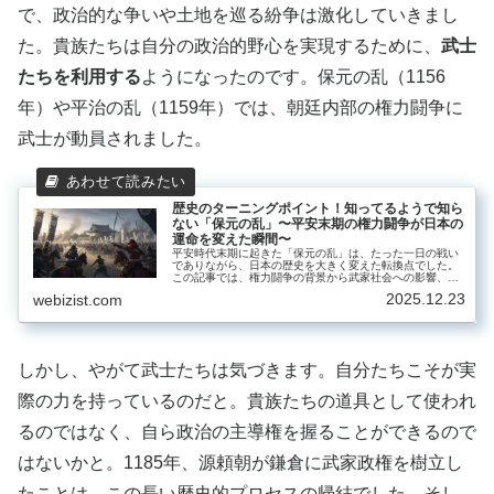
で、政治的な争いや土地を巡る紛争は激化していきまし
た。貴族たちは自分の政治的野心を実現するために、
武士
たちを利用する
ようになったのです。保元の乱（1156
年）や平治の乱（1159年）では、朝廷内部の権力闘争に
武士が動員されました。
歴史のターニングポイント！知ってるようで知ら
ない「保元の乱」〜平安末期の権力闘争が日本の
運命を変えた瞬間〜
平安時代末期に起きた「保元の乱」は、たった一日の戦い
でありながら、日本の歴史を大きく変えた転換点でした。
この記事では、権力闘争の背景から武家社会への影響、そ
して現代にまで続く文化的意義まで、知名度は低いものの
2025.12.23
webizist.com
重要なこの歴史的出来事の全貌に迫ります。
しかし、やがて武士たちは気づきます。自分たちこそが実
際の力を持っているのだと。貴族たちの道具として使われ
るのではなく、自ら政治の主導権を握ることができるので
はないかと。1185年、源頼朝が鎌倉に武家政権を樹立し
たことは、この長い歴史的プロセスの帰結でした。そし