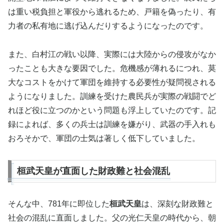
は重い税負担と軍役から逃れるため、戸籍を偽ったり、有
力者の私有地に逃げ込んだりするようになったのです。
また、白村江の戦い以降、実際には大陸からの侵攻がなか
ったことも大きな要因でした。危機感が薄れるにつれ、莫
大なコストをかけて軍団を維持する必要性が疑問視される
ようになりました。訓練を受けた農民兵が実際の戦闘でど
れほど役に立つのかという問題も浮上していたのです。記
録によれば、多くの兵士は訓練を嫌がり、武器の手入れも
おろそかで、軍団の士気は著しく低下していました。
桓武天皇が直面した財政難と社会混乱
そんな中、781年に即位した
桓武天皇
は、深刻な財政難と
社会の混乱に直面しました。父の光仁天皇の時代から、朝