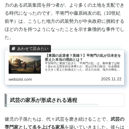
力のある武装集団を持つ者が、より多くの土地を支配でき
る時代になったのです。平将門や藤原純友の乱（10世紀
前半）は、こうした地方の武装勢力が中央政府に挑戦する
ほどの力を持つようになったことを示す象徴的な事件でし
た。
【東国の反逆者？英雄？】平将門の乱が日本史を
変えた本当の理由とは？
平安時代に東国で起きた「平将門の乱」は、教科書では軽
く扱われる歴史的出来事だが、実は日本の政治・社会構造
を大きく変えた転換点だった。武士の台頭、地方分権化の
先駆け、東西文化の二元構造など、将門の反乱が日本史に
与えた影響と、今なお関東の守護神として崇められる理由
2025.11.22
webizist.com
を解説する。
武芸の家系が形成される過程
健児の子孫たちは、代々武芸を磨き続けることで、
武芸の
専門家として名を上げる家系
を築いていきました。彼らは