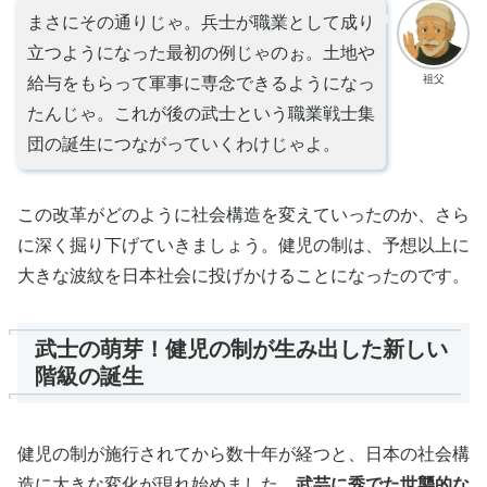
まさにその通りじゃ。兵士が職業として成り
立つようになった最初の例じゃのぉ。土地や
祖父
給与をもらって軍事に専念できるようになっ
たんじゃ。これが後の武士という職業戦士集
団の誕生につながっていくわけじゃよ。
この改革がどのように社会構造を変えていったのか、さら
に深く掘り下げていきましょう。健児の制は、予想以上に
大きな波紋を日本社会に投げかけることになったのです。
武士の萌芽！健児の制が生み出した新しい
階級の誕生
健児の制が施行されてから数十年が経つと、日本の社会構
造に大きな変化が現れ始めました。
武芸に秀でた世襲的な