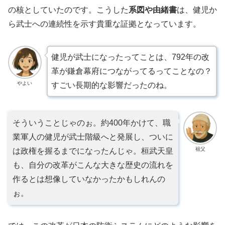
の核としていたのです。こうした
系図や由緒書
は、健児か
ら武士への連続性を示す貴重な証拠となっています。
健児が武士になったってことは、792年の改
革が鎌倉幕府につながってるってことなの？
やよい
すごい長期的な影響だったのね。
そういうことじゃのぉ。約400年かけて、職
業軍人の健児が武士階級へと発展し、ついに
祖父
は政権を握るまでになったんじゃ。桓武天皇
も、自分の改革がこんな大きな歴史の流れを
作るとは想像していなかったかもしれんの
ぉ。