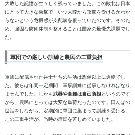
大敗した記憶が生々しく残っていました。この敗北は日本
にとって大きな衝撃で、いつ大陸から攻撃を受けるかわか
らないという危機感が支配層を覆っていたのです。そのた
め、強固な防衛体制を整えることは国家の最優先課題でし
た。
軍団での厳しい訓練と農民の二重負担
軍団に配属された兵士たちの生活は想像以上に過酷でし
た。彼らは年間一定期間、軍事訓練に従事しなければなり
ませんでした。しかも
武器や食糧は自己負担
というのです
から、農民にとっては大変な重荷だったのです。田んぼの
世話をしながら、定期的に軍団に集まって訓練を受ける。
この二重生活が、当時の庶民を苦しめていました。