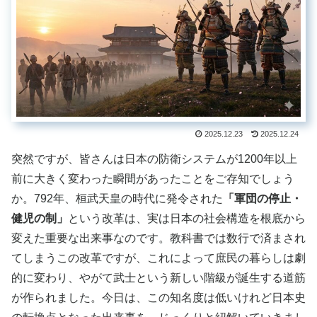
2025.12.23
2025.12.24
突然ですが、皆さんは日本の防衛システムが1200年以上
前に大きく変わった瞬間があったことをご存知でしょう
か。792年、桓武天皇の時代に発令された
「軍団の停止・
健児の制」
という改革は、実は日本の社会構造を根底から
変えた重要な出来事なのです。教科書では数行で済まされ
てしまうこの改革ですが、これによって庶民の暮らしは劇
的に変わり、やがて武士という新しい階級が誕生する道筋
が作られました。今日は、この知名度は低いけれど日本史