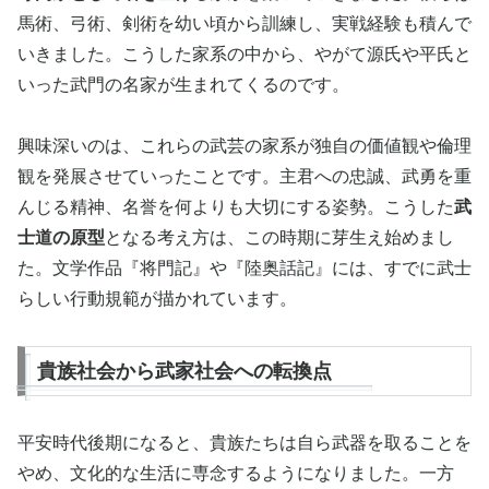
馬術、弓術、剣術を幼い頃から訓練し、実戦経験も積んで
いきました。こうした家系の中から、やがて源氏や平氏と
いった武門の名家が生まれてくるのです。
興味深いのは、これらの武芸の家系が独自の価値観や倫理
観を発展させていったことです。主君への忠誠、武勇を重
んじる精神、名誉を何よりも大切にする姿勢。こうした
武
士道の原型
となる考え方は、この時期に芽生え始めまし
た。文学作品『将門記』や『陸奥話記』には、すでに武士
らしい行動規範が描かれています。
貴族社会から武家社会への転換点
平安時代後期になると、貴族たちは自ら武器を取ることを
やめ、文化的な生活に専念するようになりました。一方