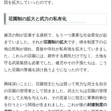
団を拡大していったのです。
荘園制の拡大と武力の私有化
健児の制が定着する過程で、もう一つ重要な社会変化が起
きていました。それが
荘園制の拡大
です。律令制度下の公
地公民制が崩れ、貴族や寺社が私有地を拡大していきまし
た。これらの荘園には、耕作する農民だけでなく、土地を
守る武装集団も必要でした。健児やその子孫たちは、こう
した荘園の警備を請け負うようになったのです。
興味深いことに、荘園領主たちは競って有力な武士を自分
の荘園の管理者として招きました。武士たちは荘園の管理
者として土地を与えられ、その見返りに領主に軍事的奉仕
を行うという関係が生まれました。これが後の
封建制度の