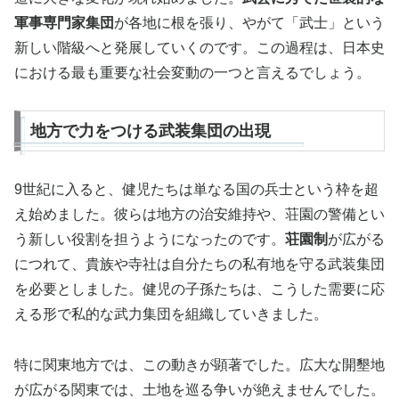
軍事専門家集団
が各地に根を張り、やがて「武士」という
新しい階級へと発展していくのです。この過程は、日本史
における最も重要な社会変動の一つと言えるでしょう。
地方で力をつける武装集団の出現
9世紀に入ると、健児たちは単なる国の兵士という枠を超
え始めました。彼らは地方の治安維持や、荘園の警備とい
う新しい役割を担うようになったのです。
荘園制
が広がる
につれて、貴族や寺社は自分たちの私有地を守る武装集団
を必要としました。健児の子孫たちは、こうした需要に応
える形で私的な武力集団を組織していきました。
特に関東地方では、この動きが顕著でした。広大な開墾地
が広がる関東では、土地を巡る争いが絶えませんでした。