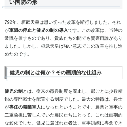
い国防の形
792年、桓武天皇は思い切った改革を断行しました。それ
が
軍団の停止と健児の制の導入
です。この改革は、当時の
常識を覆すものであり、貴族たちの間でも賛否両論があり
ました。しかし、桓武天皇は強い意志でこの改革を推し進
めたのです。
健児の制とは何か？その画期的な仕組み
健児の制
とは、従来の徴兵制度を廃止し、郡ごとに少数精
鋭の専門戦士を配置する制度でした。最大の特徴は、兵士
が
専任の職業軍人
になったということです。農業と軍事の
二重負担に苦しんでいた農民たちにとって、これは画期的
な変化でした。健児に選ばれた者は、軍事訓練に専念でき