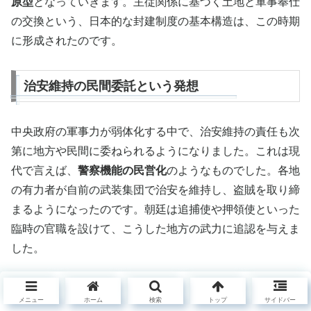
原型
となっていきます。主従関係に基づく土地と軍事奉仕
の交換という、日本的な封建制度の基本構造は、この時期
に形成されたのです。
治安維持の民間委託という発想
中央政府の軍事力が弱体化する中で、治安維持の責任も次
第に地方や民間に委ねられるようになりました。これは現
代で言えば、
警察機能の民営化
のようなものでした。各地
の有力者が自前の武装集団で治安を維持し、盗賊を取り締
まるようになったのです。朝廷は追捕使や押領使といった
臨時の官職を設けて、こうした地方の武力に追認を与えま
した。
この変化は、日本の統治システムの根本的な転換を意味し
メニュー
ホーム
検索
トップ
サイドバー
ていました。中央が全てを管理する律令制度から、地方の