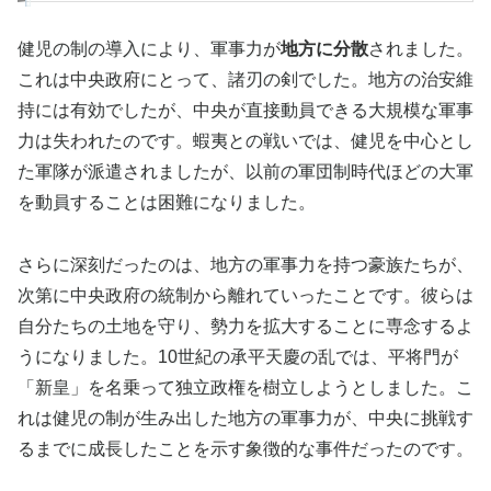
健児の制の導入により、軍事力が
地方に分散
されました。
これは中央政府にとって、諸刃の剣でした。地方の治安維
持には有効でしたが、中央が直接動員できる大規模な軍事
力は失われたのです。蝦夷との戦いでは、健児を中心とし
た軍隊が派遣されましたが、以前の軍団制時代ほどの大軍
を動員することは困難になりました。
さらに深刻だったのは、地方の軍事力を持つ豪族たちが、
次第に中央政府の統制から離れていったことです。彼らは
自分たちの土地を守り、勢力を拡大することに専念するよ
うになりました。10世紀の承平天慶の乱では、平将門が
「新皇」を名乗って独立政権を樹立しようとしました。こ
れは健児の制が生み出した地方の軍事力が、中央に挑戦す
るまでに成長したことを示す象徴的な事件だったのです。