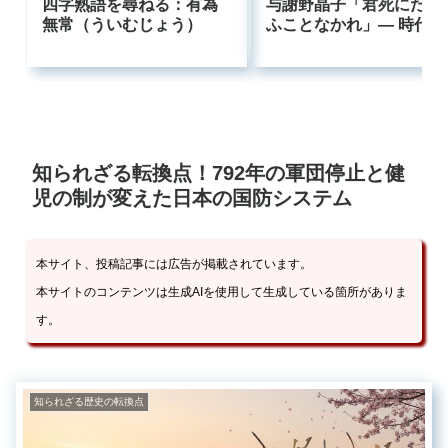
四字熟語を尋ねる：有為
与謝野晶子「君死にたま
無常（ういむじょう）
ふことなかれ」― 時代に
逆らった母の叫びはなぜ
今も響くのか
知られざる転換点！792年の軍団停止と健
児の制が変えた日本の国防システム
本サイト、投稿記事には広告が掲載されています。
本サイトのコンテンツは生成AIを使用して生成している箇所がありま
す。
知られざる歴史の転換点