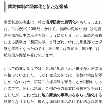
国防体制の弱体化と新たな脅威
軍団制度の廃止は、特に
沿岸防衛の脆弱化
をもたらしまし
た。9世紀から10世紀にかけて、新羅の海賊や後には高麗
の商船が日本の沿岸を襲うようになりました。新羅の海賊
による襲撃は「新羅の賊」と呼ばれ、特に九州北部では深
刻な問題となったのです。869年には豊前国、893年には
肥前国が襲撃を受けています。
かつての軍団制度では、各地に配置された軍団が沿岸防衛
を担っていました。しかし健児の制では、少数の精鋭部隊
しかいないため、広範囲の海岸線を守ることが困難になっ
たのです。朝廷は急遽、九州の有力豪族に海賊対策を命じ
ましたが、これは逆に
地方豪族の軍事力をさらに強化する
結果となりました。彼らは海賊対策の名目で私的な武装集