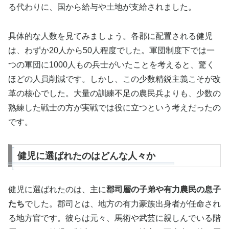
る代わりに、国から給与や土地が支給されました。
具体的な人数を見てみましょう。各郡に配置される健児
は、わずか20人から50人程度でした。軍団制度下では一
つの軍団に1000人もの兵士がいたことを考えると、驚く
ほどの人員削減です。しかし、この少数精鋭主義こそが改
革の核心でした。大量の訓練不足の農民兵よりも、少数の
熟練した戦士の方が実戦では役に立つという考えだったの
です。
健児に選ばれたのはどんな人々か
健児に選ばれたのは、主に
郡司層の子弟や有力農民の息子
たち
でした。郡司とは、地方の有力豪族出身者が任命され
る地方官です。彼らは元々、馬術や武芸に親しんでいる階