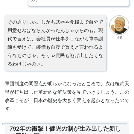
その通りじゃ。しかも武器や食糧まで自分で
用意せねばならんかったんじゃからのぉ。現
祖父
代で言えば、会社員が仕事をしながら軍事訓
練も受けて、装備も自腹で買えと言われるよ
うなものじゃ。そりゃ農民も逃げ出したくな
るわけじゃのぉ。
軍団制度の問題点が明らかになったところで、次は桓武天
皇が打ち出した革新的な解決策を見ていきましょう。この
改革こそが、日本の歴史を大きく変える起点となったので
す。
792年の衝撃！健児の制が生み出した新し