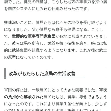
層でした。健児の制度は、こうした地方の軍事力を持つ層
を国防システムに組み込む仕組みだったのです。
興味深いことに、健児たちは代々その地位を受け継ぐよう
になりました。父が健児なら息子も健児になる。こうし
て、
世襲的な軍事専門家集団
が各地に形成されていきまし
た。彼らは馬を所有し、武器を扱う技術を磨き、時には私
的に武装集団を組織するようになります。これが後の武士
の原型になっていくのです。
改革がもたらした庶民の生活改善
軍団の停止は、一般農民にとって大きな朗報でした。
軍役
の負担から解放された
農民たちは、農業に専念できるよう
になったのです。これにより農業生産性が向上し、少しず
つではありますが庶民の生活水準も改善されていきまし