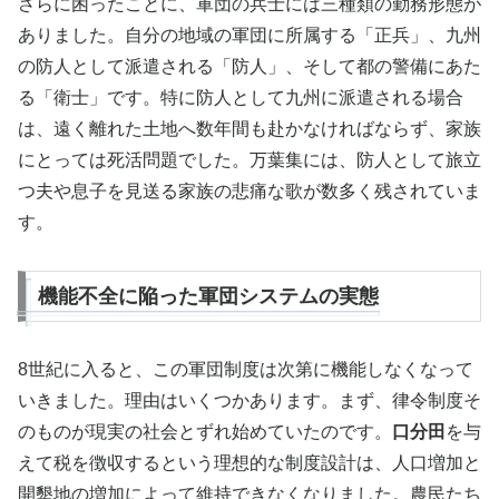
さらに困ったことに、軍団の兵士には三種類の勤務形態が
ありました。自分の地域の軍団に所属する「正兵」、九州
の防人として派遣される「防人」、そして都の警備にあた
る「衛士」です。特に防人として九州に派遣される場合
は、遠く離れた土地へ数年間も赴かなければならず、家族
にとっては死活問題でした。万葉集には、防人として旅立
つ夫や息子を見送る家族の悲痛な歌が数多く残されていま
す。
機能不全に陥った軍団システムの実態
8世紀に入ると、この軍団制度は次第に機能しなくなって
いきました。理由はいくつかあります。まず、律令制度そ
のものが現実の社会とずれ始めていたのです。
口分田
を与
えて税を徴収するという理想的な制度設計は、人口増加と
開墾地の増加によって維持できなくなりました。農民たち