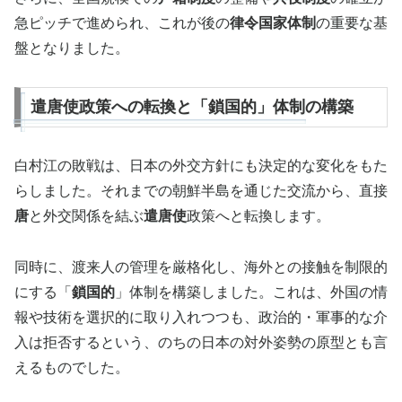
急ピッチで進められ、これが後の
律令国家体制
の重要な基
盤となりました。
遣唐使政策への転換と「鎖国的」体制の構築
白村江の敗戦は、日本の外交方針にも決定的な変化をもた
らしました。それまでの朝鮮半島を通じた交流から、直接
唐
と外交関係を結ぶ
遣唐使
政策へと転換します。
同時に、渡来人の管理を厳格化し、海外との接触を制限的
にする「
鎖国的
」体制を構築しました。これは、外国の情
報や技術を選択的に取り入れつつも、政治的・軍事的な介
入は拒否するという、のちの日本の対外姿勢の原型とも言
えるものでした。