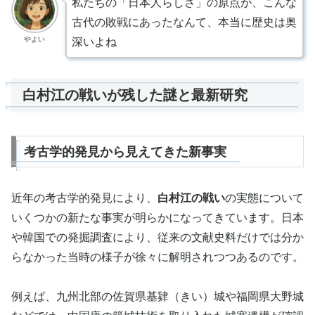
私たちの「日本人らしさ」の原点が、こんな
古代の敗戦にあったなんて、本当に歴史は奥
やよい
深いよね
白村江の戦いが残した謎と最新研究
考古学的発見から見えてきた新事実
近年の考古学的発見により、
白村江の戦い
の実態について
いくつかの新たな事実が明らかになってきています。日本
や韓国での発掘調査により、従来の文献史料だけでは分か
らなかった当時の様子が徐々に解明されつつあるのです。
例えば、九州北部の佐賀県基肄（きい）城や福岡県大野城