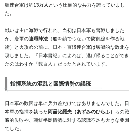
羅連合軍は約
13万人
という圧倒的な兵力を誇っていまし
た。
戦いは主に海戦で行われ、当初は日本軍も奮戦しました
が、唐軍の
連環陣法
（船を鎖でつないで防御線を作る戦
術）と火攻めの前に、日本・百済連合軍は壊滅的な敗北を
喫しました。『日本書紀』によれば、逃げ帰ることができ
たのはわずか「数百人」だったとされています。
指揮系統の混乱と国際情勢の誤読
日本軍の敗因は単に兵力差だけではありませんでした。日
本軍の指揮を執った
阿曇比羅夫（あずみのひらふ）
らの戦
略的失敗や、朝鮮半島情勢に対する認識不足も大きな要因
でした。