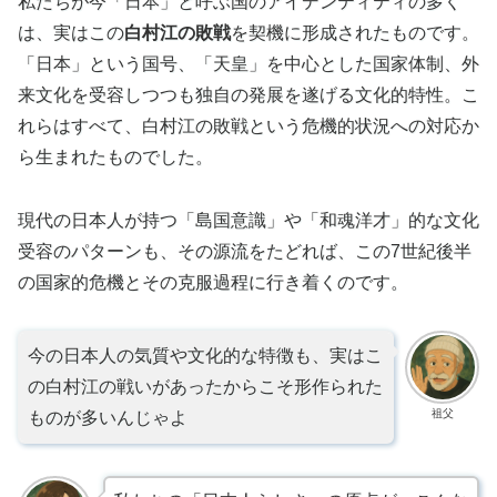
私たちが今「日本」と呼ぶ国のアイデンティティの多く
は、実はこの
白村江の敗戦
を契機に形成されたものです。
「日本」という国号、「天皇」を中心とした国家体制、外
来文化を受容しつつも独自の発展を遂げる文化的特性。こ
れらはすべて、白村江の敗戦という危機的状況への対応か
ら生まれたものでした。
現代の日本人が持つ「島国意識」や「和魂洋才」的な文化
受容のパターンも、その源流をたどれば、この7世紀後半
の国家的危機とその克服過程に行き着くのです。
今の日本人の気質や文化的な特徴も、実はこ
の白村江の戦いがあったからこそ形作られた
祖父
ものが多いんじゃよ