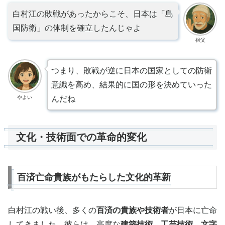
白村江の敗戦があったからこそ、日本は「島
国防衛」の体制を確立したんじゃよ
祖父
つまり、敗戦が逆に日本の国家としての防衛
意識を高め、結果的に国の形を決めていった
やよい
んだね
文化・技術面での革命的変化
百済亡命貴族がもたらした文化的革新
白村江の戦い後、多くの
百済の貴族や技術者
が日本に亡命
してきました。彼らは、高度な
建築技術
、
工芸技術
、
文字