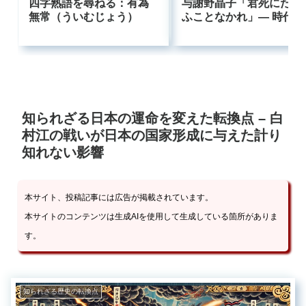
四字熟語を尋ねる：有為
与謝野晶子「君死にたま
無常（ういむじょう）
ふことなかれ」― 時代に
逆らった母の叫びはなぜ
今も響くのか
知られざる日本の運命を変えた転換点 – 白
村江の戦いが日本の国家形成に与えた計り
知れない影響
本サイト、投稿記事には広告が掲載されています。
本サイトのコンテンツは生成AIを使用して生成している箇所がありま
す。
知られざる歴史の転換点