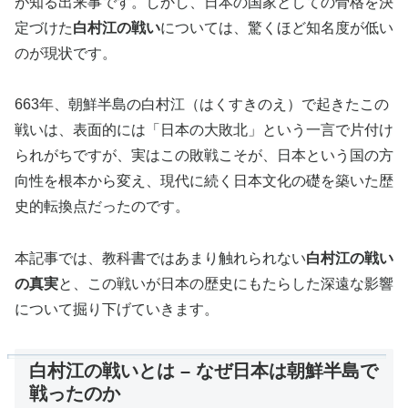
が知る出来事です。しかし、日本の国家としての骨格を決
定づけた
白村江の戦い
については、驚くほど知名度が低い
のが現状です。
663年、朝鮮半島の白村江（はくすきのえ）で起きたこの
戦いは、表面的には「日本の大敗北」という一言で片付け
られがちですが、実はこの敗戦こそが、日本という国の方
向性を根本から変え、現代に続く日本文化の礎を築いた歴
史的転換点だったのです。
本記事では、教科書ではあまり触れられない
白村江の戦い
の真実
と、この戦いが日本の歴史にもたらした深遠な影響
について掘り下げていきます。
白村江の戦いとは – なぜ日本は朝鮮半島で
戦ったのか