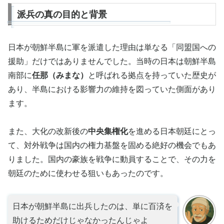
派兵の真の目的と背景
日本が朝鮮半島に軍を派遣した理由は単なる「同盟国への
援助」だけではありませんでした。当時の日本は朝鮮半島
南部に
任那（みまな）
と呼ばれる拠点を持っていた歴史が
あり、半島における影響力の維持を図っていた側面があり
ます。
また、大化の改新後の
中央集権化
を進める日本朝廷にとっ
て、対外戦争は国内の権力基盤を固める絶好の機会でもあ
りました。国内の豪族を戦争に動員することで、その力を
朝廷のために使わせる狙いもあったのです。
日本が朝鮮半島に出兵したのは、単に百済を
助けるためだけじゃなかったんじゃよ