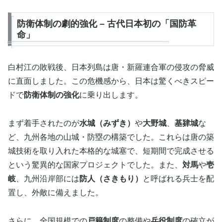
防衛体制の劇的強化 – 古代日本初の「国防革
命」
白村江の敗戦後、日本列島は唐・新羅連合軍の侵攻の脅威
に直面しました。この危機感から、日本は驚くべきスピー
ドで
防衛体制の強化
に乗り出します。
まず着手されたのが
水城（みずき）
や
大野城
、
基肄城
な
ど、九州各地の山城・防塁の構築でした。これらは唐の築
城技術を取り入れた本格的な城塞で、短期間で完成させる
という驚異的な国家プロジェクトでした。また、
対馬
や
壱
岐
、九州沿岸部には
防人（さきもり）
と呼ばれる兵士を配
置し、外敵に備えました。
さらに、全国規模での
戸籍制度
の整備や
兵役制度
の確立が