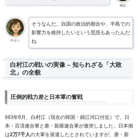
祖父
そうなんだ。自国の政治的都合や、半島での
影響力を維持したいという思惑もあったんだ
やよい
ね
白村江の戦いの実像 – 知られざる「大敗
北」の全貌
圧倒的戦力差と日本軍の奮戦
663年8月、白村江（現在の韓国・錦江河口付近）で、日
本・百済連合軍と唐・新羅連合軍が激突しました。日本側
は
2万7千人
の大軍を派遣したとされていますが、唐・新