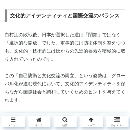
文化的アイデンティティと国際交流のバランス
白村江の敗戦後、日本が選択した道は「閉鎖」ではなく
「選択的な開放」でした。軍事的には防衛体制を整えつつ
も、文化的・技術的には唐からの先進的要素を積極的に取
り入れていったのです。
この「自己防衛と文化交流の両立」という姿勢は、グロー
バル化が進む現代において、文化的アイデンティティを保
ちながら国際社会と調和していくためのヒントを与えてく
れます。
白村江の敗戦から日本が学んだのは、危機を
メニュー
ホーム
検索
トップ
サイドバー
糧にして進化する力じゃったな