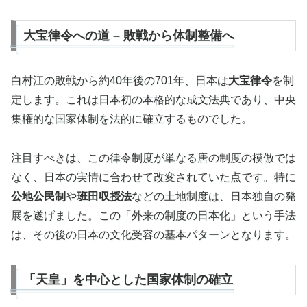
大宝律令への道 – 敗戦から体制整備へ
白村江の敗戦から約40年後の701年、日本は
大宝律令
を制
定します。これは日本初の本格的な成文法典であり、中央
集権的な国家体制を法的に確立するものでした。
注目すべきは、この律令制度が単なる唐の制度の模倣では
なく、日本の実情に合わせて改変されていた点です。特に
公地公民制
や
班田収授法
などの土地制度は、日本独自の発
展を遂げました。この「外来の制度の日本化」という手法
は、その後の日本の文化受容の基本パターンとなります。
「天皇」を中心とした国家体制の確立