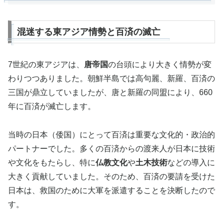
混迷する東アジア情勢と百済の滅亡
7世紀の東アジアは、
唐帝国
の台頭により大きく情勢が変
わりつつありました。朝鮮半島では高句麗、新羅、百済の
三国が鼎立していましたが、唐と新羅の同盟により、660
年に百済が滅亡します。
当時の日本（倭国）にとって百済は重要な文化的・政治的
パートナーでした。多くの百済からの渡来人が日本に技術
や文化をもたらし、特に
仏教文化
や
土木技術
などの導入に
大きく貢献していました。そのため、百済の要請を受けた
日本は、救国のために大軍を派遣することを決断したので
す。