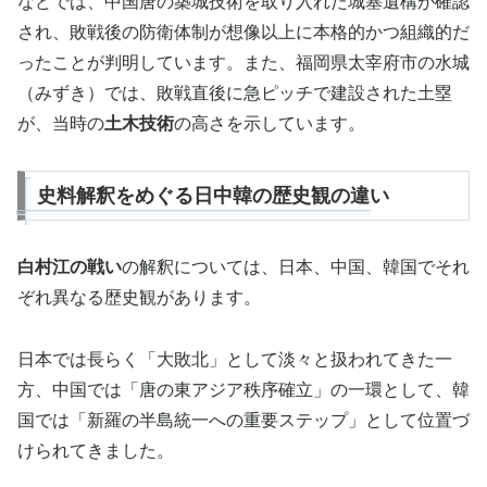
などでは、中国唐の築城技術を取り入れた城塞遺構が確認
され、敗戦後の防衛体制が想像以上に本格的かつ組織的だ
ったことが判明しています。また、福岡県太宰府市の水城
（みずき）では、敗戦直後に急ピッチで建設された土塁
が、当時の
土木技術
の高さを示しています。
史料解釈をめぐる日中韓の歴史観の違い
白村江の戦い
の解釈については、日本、中国、韓国でそれ
ぞれ異なる歴史観があります。
日本では長らく「大敗北」として淡々と扱われてきた一
方、中国では「唐の東アジア秩序確立」の一環として、韓
国では「新羅の半島統一への重要ステップ」として位置づ
けられてきました。