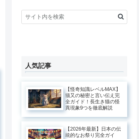
人気記事
【怪奇知識レベルMAX】
猫又の秘密と言い伝え完
全ガイド！長生き猫の怪
異現象9つを徹底解説
【2026年最新】日本の伝
統的なお祭り完全ガイ