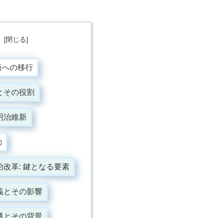
次
新への移行
とその役割
明治維新
動
改革: 鍵となる要素
義とその影響
遷とその背景