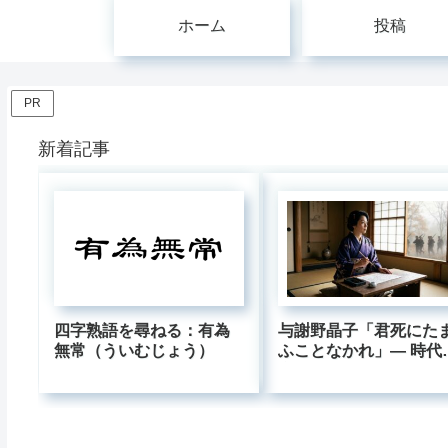
ホーム
投稿
PR
新着記事
四字熟語を尋ねる：有為
与謝野晶子「君死にた
無常（ういむじょう）
ふことなかれ」― 時代
逆らった母の叫びはな
今も響くのか