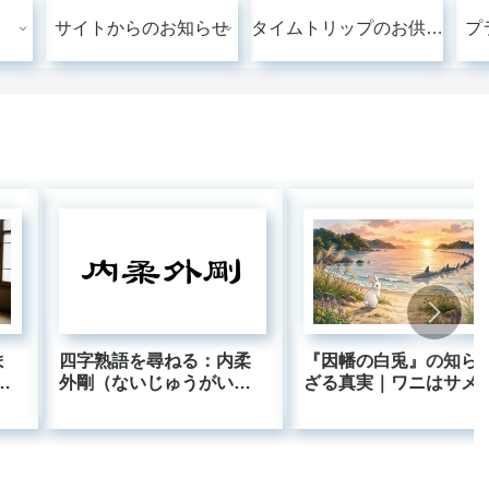
サイトからのお知らせ
タイムトリップのお供に：リンクの小径（こみち）
プ
ま
四字熟語を尋ねる：内柔
『因幡の白兎』の知ら
に
外剛（ないじゅうがいご
ざる真実｜ワニはサメ
ぜ
う）
った？白兎は白くなか
た？古事記の隠れた雑