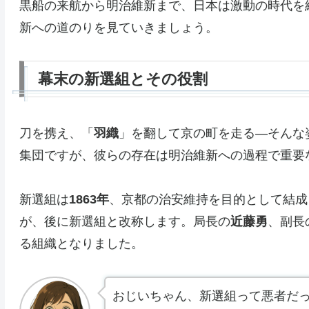
黒船の来航から明治維新まで、日本は激動の時代を
新への道のりを見ていきましょう。
幕末の新選組とその役割
刀を携え、「
羽織
」を翻して京の町を走る—そんな
集団ですが、彼らの存在は明治維新への過程で重要
新選組は
1863年
、京都の治安維持を目的として結成
が、後に新選組と改称します。局長の
近藤勇
、副長
る組織となりました。
おじいちゃん、新選組って悪者だ