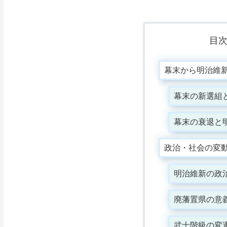
目
幕末から明治維
幕末の新選組
幕末の衰退と
政治・社会の変
明治維新の政治
廃藩置県の意
武士階級の変