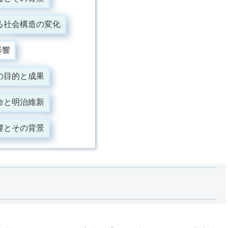
る社会構造の変化
影響
の目的と成果
命と明治維新
響とその背景