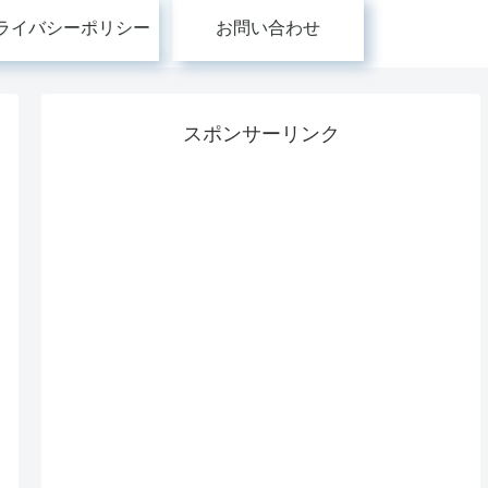
ライバシーポリシー
お問い合わせ
スポンサーリンク
れ
読み方ひとつで歴史が変
由比正雪の恋人・おせ
だ
わる！？漢字の音読み・
ん〜反幕府運動に巻き
っ
訓読みの変遷が日常語に
まれた悲劇の女性【日
学
与えてきた不思議な影響
史の闇に消えた無名の
命】