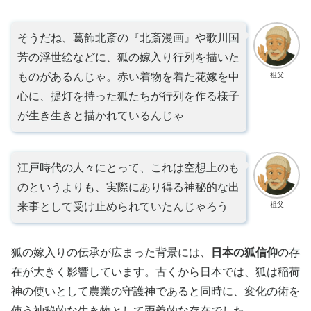
そうだね、葛飾北斎の『北斎漫画』や歌川国
芳の浮世絵などに、狐の嫁入り行列を描いた
祖父
ものがあるんじゃ。赤い着物を着た花嫁を中
心に、提灯を持った狐たちが行列を作る様子
が生き生きと描かれているんじゃ
江戸時代の人々にとって、これは空想上のも
のというよりも、実際にあり得る神秘的な出
祖父
来事として受け止められていたんじゃろう
狐の嫁入りの伝承が広まった背景には、
日本の狐信仰
の存
在が大きく影響しています。古くから日本では、狐は稲荷
神の使いとして農業の守護神であると同時に、変化の術を
使う神秘的な生き物として両義的な存在でした。