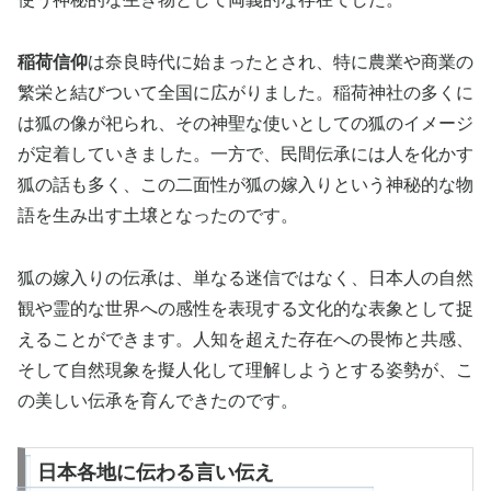
稲荷信仰
は奈良時代に始まったとされ、特に農業や商業の
繁栄と結びついて全国に広がりました。稲荷神社の多くに
は狐の像が祀られ、その神聖な使いとしての狐のイメージ
が定着していきました。一方で、民間伝承には人を化かす
狐の話も多く、この二面性が狐の嫁入りという神秘的な物
語を生み出す土壌となったのです。
狐の嫁入りの伝承は、単なる迷信ではなく、日本人の自然
観や霊的な世界への感性を表現する文化的な表象として捉
えることができます。人知を超えた存在への畏怖と共感、
そして自然現象を擬人化して理解しようとする姿勢が、こ
の美しい伝承を育んできたのです。
日本各地に伝わる言い伝え