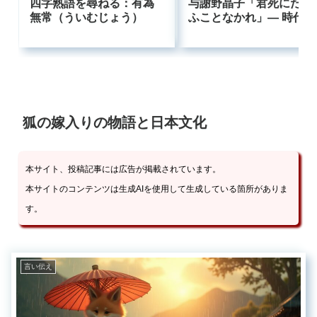
四字熟語を尋ねる：有為
与謝野晶子「君死にたま
無常（ういむじょう）
ふことなかれ」― 時代に
逆らった母の叫びはなぜ
今も響くのか
狐の嫁入りの物語と日本文化
本サイト、投稿記事には広告が掲載されています。
本サイトのコンテンツは生成AIを使用して生成している箇所がありま
す。
言い伝え