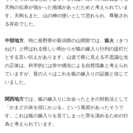
天狗の伝承が強かった地域があったためと考えられていま
す。天狗もまた、山の神の使いとして恐れられ、尊敬され
る存在でした。
中部地方
、特に長野県や新潟県の山間部では、
狐火
（きつ
ねび）と呼ばれる怪しい明かりが狐の嫁入り行列の提灯だ
とする言い伝えがあります。山道で夜に見える不思議な光
の正体は、科学的には蛍や燐光による自然現象と考えられ
ていますが、昔の人々はこれを狐の嫁入りの証拠と信じて
いました。
関西地方
では、狐の嫁入りに出会ったときの対処法として
「かまどの灰を頭にかぶる」という風習があったそうで
す。これは狐の嫁入りを見てしまった罪を清めるための行
為と考えられています。