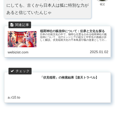
祖父
にしても、古くから日本人は狐に特別な力が
あると信じていたんじゃ
稲荷神社の狐信仰について：伝承と文化を探る
日本の伝統文化の中で、独特な位置を占める稲荷神社の狐
信仰について、元ITエンジニアの祖父と中学生の孫娘が詳
しく解説。伏見稲荷大社の千本鳥居や狐の使者としての意
味、各地に伝わる不思議な伝承など、歴史的背景から現代
における意義まで、読者の知的好奇心を刺激する深い考察
とともにお届けします。
2025.01.02
webizist.com
「伏見稲荷」の検索結果【楽天トラベル】
a.r10.to