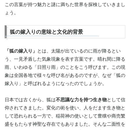
この言葉が持つ魅力と謎に満ちた世界を探検していきまし
ょう。
狐の嫁入りの意味と文化的背景
「狐の嫁入り」
とは、太陽が出ているのに雨が降るとい
う、一見矛盾した気象現象を表す言葉です。晴れ間に降る
雨、いわゆる「日照り雨」のことをこう呼びます。この現
象は全国各地で様々な呼び名があるのですが、なぜ「狐の
嫁入り」と呼ばれるようになったのでしょうか。
日本では古くから、狐は
不思議な力を持つ生き物
として信
仰されてきました。変化の術を使い、人をだます生き物と
して恐れられる一方で、稲荷神の使いとして豊穣や商売繁
盛をもたらす神聖な存在でもありました。そんな二面性を