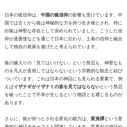
日本の狐信仰は、
中国の狐信仰
の影響も受けています。中
国では古くから狐は神秘的な力を持つ生き物とされ、特に
白狐は神聖な存在として崇められていました。こうした信
仰が遣唐使などを通じて日本に伝わり、土着の信仰と融合
して独自の発展を遂げたと考えられています。
狐の嫁入りの「見てはいけない」という禁忌も、神聖なも
のを凡人が直視してはならないという宗教的な観念と結び
ついています。これは日本の神話にも見られる要素で、例
えば
イザナギがイザナミの姿を見てはならない
という禁忌
を破ったことで不幸が生じるという物語とも通じるものが
あります。
さらに、狐が持つとされる変化の能力は、
変身譚
という普
遍的な神話モチーフとも関連しています。世界中の神話や