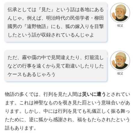
伝承としては『見た』という話は各地にある
んじゃ。例えば、明治時代の民俗学者・柳田
祖父
國男の『遠野物語』にも、狐の嫁入りを目撃
したという話が収録されているんじゃよ
ただ、霧や靄の中で見間違えたり、灯籠流し
などの行事を遠くから見て勘違いしたりした
祖父
ケースもあるじゃろう
物語の多くでは、行列を見た人間は
災いに遭う
とされてい
ます。これは神聖なものを覗き見た罰という意味合いがあ
ります。しかし、中には行列を見ても礼儀正しく振る舞っ
たために、逆に狐から感謝され、福をもたらされたという
話もあります。