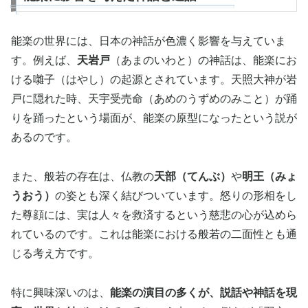
能楽の世界には、日本の神話が色濃く影響を与えていま
す。例えば、
天岩戸
（あまのいわと）の神話は、能楽にお
ける囃子（はやし）の起源とされています。天照大神が岩
戸に隠れた時、天宇受売命（あめのうずめのみこと）が踊
りを踊ったという場面が、能楽の原型になったという説が
あるのです。
また、般若の存在は、仏教の
天部（てんぶ）
や
明王（みょ
うおう）
の姿とも深く結びついています。怒りの形相をし
た尊顔には、実は人々を救済するという慈悲の心が込めら
れているのです。これは能楽における般若の二面性とも通
じる考え方です。
特に興味深いのは、
能楽の演目の多くが、説話や神話を現