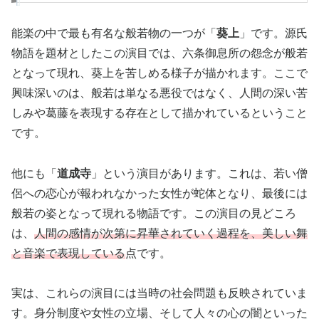
能楽の中で最も有名な般若物の一つが「
葵上
」です。源氏
物語を題材としたこの演目では、六条御息所の怨念が般若
となって現れ、葵上を苦しめる様子が描かれます。ここで
興味深いのは、般若は単なる悪役ではなく、人間の深い苦
しみや葛藤を表現する存在として描かれているということ
です。
他にも「
道成寺
」という演目があります。これは、若い僧
侶への恋心が報われなかった女性が蛇体となり、最後には
般若の姿となって現れる物語です。この演目の見どころ
は、
人間の感情が次第に昇華されていく過程を、美しい舞
と音楽で表現している
点です。
実は、これらの演目には当時の社会問題も反映されていま
す。身分制度や女性の立場、そして人々の心の闇といった