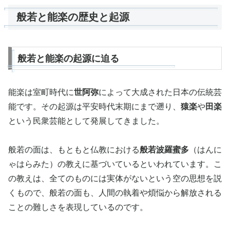
般若と能楽の歴史と起源
般若と能楽の起源に迫る
能楽は室町時代に
世阿弥
によって大成された日本の伝統芸
能です。その起源は平安時代末期にまで遡り、
猿楽
や
田楽
という民衆芸能として発展してきました。
般若の面は、もともと仏教における
般若波羅蜜多
（はんに
ゃはらみた）の教えに基づいているといわれています。こ
の教えは、全てのものには実体がないという空の思想を説
くもので、般若の面も、人間の執着や煩悩から解放される
ことの難しさを表現しているのです。