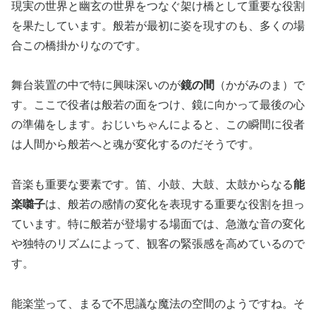
現実の世界と幽玄の世界をつなぐ架け橋として重要な役割
を果たしています。般若が最初に姿を現すのも、多くの場
合この橋掛かりなのです。
舞台装置の中で特に興味深いのが
鏡の間
（かがみのま）で
す。ここで役者は般若の面をつけ、鏡に向かって最後の心
の準備をします。おじいちゃんによると、この瞬間に役者
は人間から般若へと魂が変化するのだそうです。
音楽も重要な要素です。笛、小鼓、大鼓、太鼓からなる
能
楽囃子
は、般若の感情の変化を表現する重要な役割を担っ
ています。特に般若が登場する場面では、急激な音の変化
や独特のリズムによって、観客の緊張感を高めているので
す。
能楽堂って、まるで不思議な魔法の空間のようですね。そ