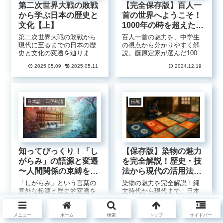
第二次世界大戦の敗戦
【完全保存版】百人一
から学ぶ日本の歴史と
首の世界へようこそ！
文化【上】
1000年の時を超えた和
歌の魅力を徹底解説
第二次世界大戦の敗戦から
百人一首の魅力を、中学生
現代に至るまでの日本の歴
の視点から分かりやすく解
史と文化の変遷を辿りま
説。藤原定家が選んだ100首
す。ポツダム宣言受諾から
の和歌の世界を、歴史背景
2025.05.09
2025.05.11
2024.12.19
戦後改革、高度経済成長、
や現代での楽しみ方まで徹
そして平和国家としての歩
底解説します。競技かるた
みまで、祖父と孫娘の対話
の魅力や、家族で楽しむコ
を通して戦後日本の光と影
ツも紹介。1000年の時を超
を多角的に解説。原爆遺産
えて愛される和歌の世界
日本語・四字熟語
伝統
や憲法第9条など、過去の出
へ、あなたも踏み出してみ
来事から学ぶ日本人のアイ
ませんか？初心者でも安心
デンティティと未来への展
の完全保存版ガイド。
望を考察します。
知ってびっくり！「し
【保存版】染物の魅力
がらみ」の語源と変遷
を完全解説！歴史・技
〜人間関係の束縛を表
法から現代の活用法ま
す言葉の意外な始ま
で
「しがらみ」という言葉の
染物の魅力を完全解説！縄
り〜
意外な起源と歴史的変遷を
文時代から現代まで、日本
解説。元々は川に設置する
の伝統工芸である染物の歴
物理的な柵を指していた言
史や技法、種類、文化的意
2025.03.19
2025.08.26
2024.12.01
2025.09.02
葉が、どのように人間関係
義を詳しく紹介。藍染めや
メニュー
ホーム
検索
トップ
サイドバー
の束縛を表す比喩へと変化
京友禅などの伝統技法か