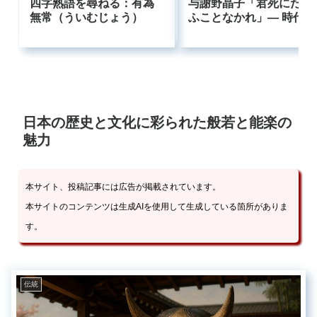
四字熟語を尋ねる：有為
与謝野晶子「君死にたま
無常（ういむじょう）
ふことなかれ」― 時代に
逆らった母の叫びはなぜ
今も響くのか
日本の歴史と文化に彩られた般若と能楽の
魅力
本サイト、投稿記事には広告が掲載されています。
本サイトのコンテンツは生成AIを使用して生成している箇所がありま
す。
伝統