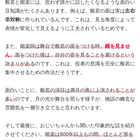
般若と能楽には、思わず誰かに話したくなるような面白い
豆知識がたくさんあります。例えば、般若の面は実は
左右
非対称
に作られているんです。これは、見る角度によって
表情が変化して見えるように工夫されているためです。
また、
能楽師は舞台で般若の面をつける時、
鏡を見ませ
ん
。面をつけた後は、自分の姿を見ることを避けるという
決まりがある
のです。これは、役者の意識を完全に般若に
集中させるための作法だそうです。
面白いことに、
般若の演目は満月の夜に上演されることが
多い
のです。月の光が舞台を照らす様子が、物語の幽玄な
雰囲気を一層引き立てると言われています。
そして最後に、おじいちゃんから聞いた印象的な話を紹介
させてください。
能楽は600年以上もの間、ほとんど形を