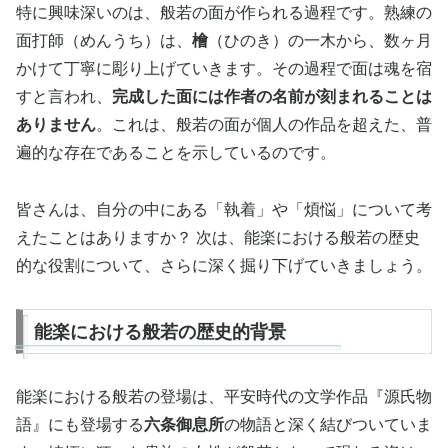
特に興味深いのは、般若の面が作られる過程です。熟練の
面打師（めんうち）は、
檜
（ひのき）の一木から、数ヶ月
かけて丁寧に彫り上げていきます。その過程で面は魂を宿
すと言われ、
完成した面には作者の名前が刻まれることは
ありません
。これは、般若の面が個人の作品を超えた、普
遍的な存在であることを示しているのです。
皆さんは、自分の中にある「執着」や「煩悩」について考
えたことはありますか？ 次は、能楽における般若の歴史
的な役割について、さらに深く掘り下げていきましょう。
能楽における般若の歴史的背景
能楽における般若の登場は、平安時代の文学作品『源氏物
語』にも登場する
六条御息所
の物語と深く結びついていま