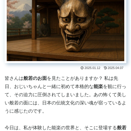
2025.01.12
2025.04.07
皆さんは
般若のお面
を見たことがありますか？ 私は先
日、おじいちゃんと一緒に初めて本格的な
能楽
を観に行っ
て、その迫力に圧倒されてしまいました。あの怖くて美し
い般若の面には、日本の伝統文化の深い魂が宿っているよ
うに感じたのです。
今日は、私が体験した能楽の世界と、そこに登場する
般若