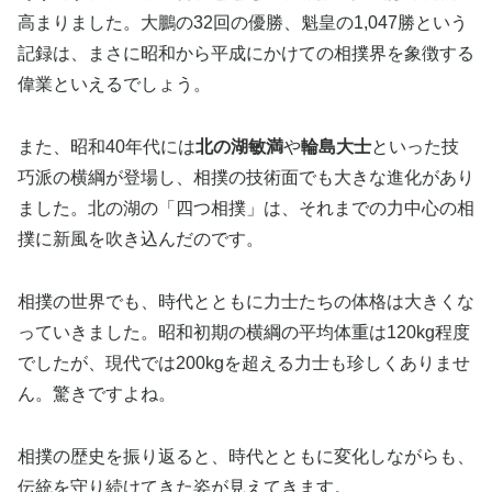
高まりました。大鵬の32回の優勝、魁皇の1,047勝という
記録は、まさに昭和から平成にかけての相撲界を象徴する
偉業といえるでしょう。
また、昭和40年代には
北の湖敏満
や
輪島大士
といった技
巧派の横綱が登場し、相撲の技術面でも大きな進化があり
ました。北の湖の「四つ相撲」は、それまでの力中心の相
撲に新風を吹き込んだのです。
相撲の世界でも、時代とともに力士たちの体格は大きくな
っていきました。昭和初期の横綱の平均体重は120kg程度
でしたが、現代では200kgを超える力士も珍しくありませ
ん。驚きですよね。
相撲の歴史を振り返ると、時代とともに変化しながらも、
伝統を守り続けてきた姿が見えてきます。