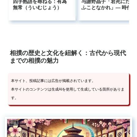
四字熟語を尋ねる：有為
与謝野晶子「君死にたま
無常（ういむじょう）
ふことなかれ」― 時代に
逆らった母の叫びはなぜ
今も響くのか
相撲の歴史と文化を紐解く：古代から現代
までの相撲の魅力
本サイト、投稿記事には広告が掲載されています。
本サイトのコンテンツは生成AIを使用して生成している箇所がありま
す。
伝統