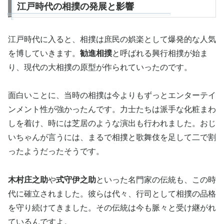
江戸時代の相撲の発展と影響
江戸時代に入ると、相撲は庶民の娯楽として爆発的な人気
を博していきます。
勧進相撲
と呼ばれる興行相撲が始ま
り、現代の大相撲の原型が作られていったのです。
面白いことに、当時の相撲は今よりもずっとエンターテイ
ンメント性が強かったんです。力士たちは派手な化粧まわ
しを着け、時には芝居のような演出も行われました。おじ
いちゃんが言うには、まるで相撲と歌舞伎を足して二で割
ったようだったそうです。
木村庄之助
や
式守伊之助
といった名門家の伝統も、この時
代に確立されました。彼らは代々、行司として相撲の品格
を守り続けてきました。その伝統は今も脈々と受け継がれ
ているんですよ。