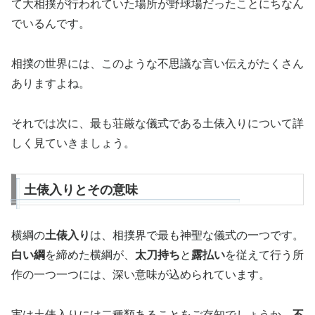
て大相撲が行われていた場所が野球場だったことにちなん
でいるんです。
相撲の世界には、このような不思議な言い伝えがたくさん
ありますよね。
それでは次に、最も荘厳な儀式である土俵入りについて詳
しく見ていきましょう。
土俵入りとその意味
横綱の
土俵入り
は、相撲界で最も神聖な儀式の一つです。
白い綱
を締めた横綱が、
太刀持ち
と
露払い
を従えて行う所
作の一つ一つには、深い意味が込められています。
実は土俵入りには二種類あることをご存知でしょうか。
不