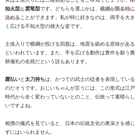
知火型
と
雲竜型
です。どちらを選ぶかは、
横綱が襲名時に
決める
ことができます。私が特に好きなのは、両手を大き
く広げる不知火型の雄大な姿です。
土俵入りで横綱が投げる四股は、地震を鎮める意味がある
といわれています。また、手を広げる動作は豊作を願う農
耕儀礼の名残だという説もあります。
露払い
と
太刀持ち
は、かつての武士の従者を表現している
のだそうです。おじいちゃんが言うには、この形式は江戸
時代から全く変わっていないとのこと。伝統って素晴らし
いですよね。
相撲の儀式を見ていると、日本の伝統文化の奥深さを感じ
ずにはいられません。