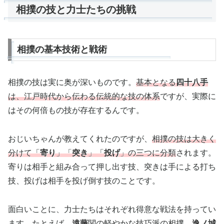
相撲の技と力士たちの挑戦
相撲の基本技術と戦術
相撲の技は実に奥が深いものです。
基本となる
四十八手
は、江戸時代から伝わる伝統的な技の体系
ですが、実際に
はその何倍もの技が存在するんです。
おじいちゃんが教えてくれたのですが、
相撲の技は大きく
分けて「
寄り
」「
突き
」「
投げ
」の三つに分類
されます。
寄りは相手と組み合って押し出す技、突きは手による打ち
技、投げは相手を投げ倒す技のことです。
面白いことに、力士たちはそれぞれ得意な戦法を持ってい
ます。たとえば、
遠藤
関の軽やかな技巧派の相撲、
逸ノ城