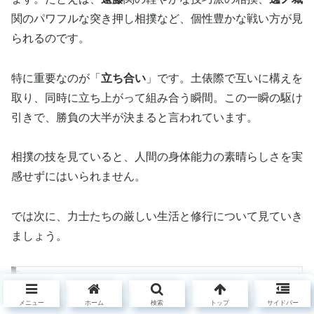
関のパワフルな突き押し相撲など、個性豊かな戦い方が見
られるのです。
特に重要なのが「
立ち合い
」です。土俵際で互いに構えを
取り、同時に立ち上がって組み合う瞬間。この一瞬の駆け
引きで、勝負の大半が決まると言われています。
相撲の技を見ていると、人間の身体能力の素晴らしさを実
感せずにはいられません。
では次に、力士たちの厳しい生活と修行について見ていき
ましょう。
力士の生活と試練
メニュー
ホーム
検索
トップ
サイドバー