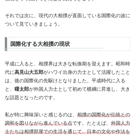
それでは次に、現代の大相撲が直面している国際化の波に
ついて見ていきましょう。
国際化する大相撲の現状
平成に入ると、相撲界は大きな転換期を迎えます。昭和時
代に
高見山大五郎
がハワイ出身の力士として活躍したこと
は、後の国際化の先駆けとなりました。平成時代に入る
と、
曙太郎
が外国人力士として初めて横綱に昇進し、大き
な話題となったのです。
私が特に興味深いと感じるのは、
相撲の国際化が伝統との
調和を図りながら進んでいる点
です。たとえば、
外国人力
士たちは相撲部屋での生活を通じて、日本の文化や作法を