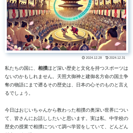
2024.12.28
2024.12.31
私たちの国に、
相撲
ほど深い歴史と文化を持つスポーツは
ないのかもしれません。天照大御神と建御名方命の国土争
奪の物語にまで遡るその歴史は、日本の心そのものと言え
るでしょう。
今日はおじいちゃんから教わった相撲の奥深い世界につい
て、皆さんにお話ししたいと思います。実は私、中学校の
歴史の授業で相撲について調べ学習をしていて、どんどん