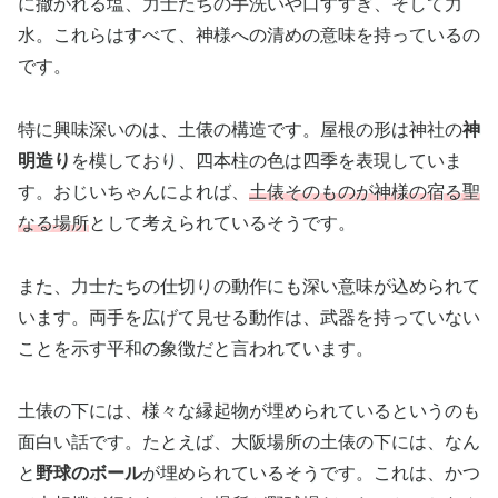
に撒かれる塩、力士たちの手洗いや口すすぎ、そして力
水。これらはすべて、神様への清めの意味を持っているの
です。
特に興味深いのは、土俵の構造です。屋根の形は神社の
神
明造り
を模しており、四本柱の色は四季を表現していま
す。おじいちゃんによれば、
土俵そのものが神様の宿る聖
なる場所
として考えられているそうです。
また、力士たちの仕切りの動作にも深い意味が込められて
います。両手を広げて見せる動作は、武器を持っていない
ことを示す平和の象徴だと言われています。
土俵の下には、様々な縁起物が埋められているというのも
面白い話です。たとえば、大阪場所の土俵の下には、なん
と
野球のボール
が埋められているそうです。これは、かつ