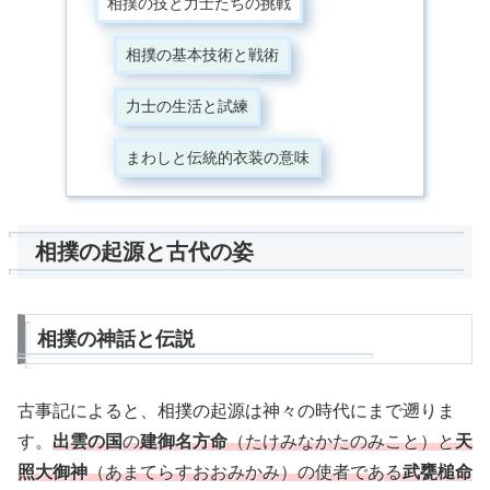
相撲の技と力士たちの挑戦
相撲の基本技術と戦術
力士の生活と試練
まわしと伝統的衣装の意味
相撲の起源と古代の姿
相撲の神話と伝説
古事記によると、相撲の起源は神々の時代にまで遡りま
す。
出雲の国
の
建御名方
命
（たけみなかたの
みこと
）と
天
照大御神
（あまてらすおおみかみ）の使者である
武甕槌命